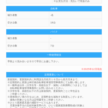
※お支払方法：先払いで現金のみ
自転車
補欠者数
-名
空き台数
18台
バイク
補欠者数
-
空き台数
7台
一時使用状況
早朝より混み合いますので早目にお越し下さい。
※2025年12月現在
定期更新について
新規契約、更新契約共に利用該当月前月１６日から前月月末まで。
※定期契約と更新は神沢南自転車駐車場管理事務所にてお願い致します。
※一般料金以外（大学生等・高校生以下・減免）の利用料につきましては
自転車駐車場管理事務所にお問い合わせください。
※大学生等、高校生以下の方は新規契約、更新契約ごとに学生証を
ご持参ください。
※身体障がい者の方をはじめ、定期料金を減免する制度もございます。
減免の対象となる方は証明書等をご持参ください。
※ひとり親家庭支援の減額サービスもあります。
児童扶養手当の支給対象世帯の方、ひとり親家庭医療費助成の対象と