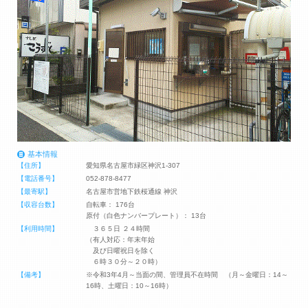
基本情報
【住所】
愛知県名古屋市緑区神沢1-307
【電話番号】
052-878-8477
【最寄駅】
名古屋市営地下鉄桜通線 神沢
【収容台数】
自転車： 176台
原付（白色ナンバープレート）： 13台
【利用時間】
３６５日 ２４時間
（有人対応：年末年始
及び日曜祝日を除く
６時３０分～２０時）
【備考】
※令和3年4月～当面の間、管理員不在時間 （月～金曜日：14～
16時、土曜日：10～16時）