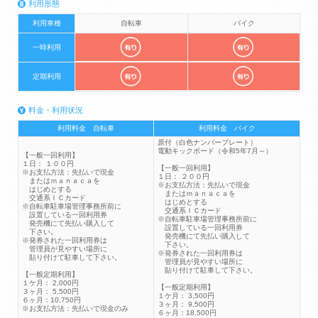
利用形態
利用車種
自転車
バイク
一時利用
定期利用
料金・利用状況
利用料金 自転車
利用料金 バイク
原付（白色ナンバープレート）
電動キックボード（令和5年7月～）
【一般一回利用】
１日： １００円
【一般一回利用】
※お支払方法：先払いで現金
１日： ２００円
またはｍａｎａｃａを
※お支払方法：先払いで現金
はじめとする
またはｍａｎａｃａを
交通系ＩＣカード
はじめとする
※自転車駐車場管理事務所前に
交通系ＩＣカード
設置している一回利用券
※自転車駐車場管理事務所前に
発売機にて先払い購入して
設置している一回利用券
下さい。
発売機にて先払い購入して
※発券された一回利用券は
下さい。
管理員が見やすい場所に
※発券された一回利用券は
貼り付けて駐車して下さい。
管理員が見やすい場所に
貼り付けて駐車して下さい。
【一般定期利用】
１ケ月： 2,000円
【一般定期利用】
３ヶ月： 5,500円
１ケ月： 3,500円
６ヶ月：10,750円
３ヶ月： 9,500円
※お支払方法：先払いで現金のみ
６ヶ月：18,500円