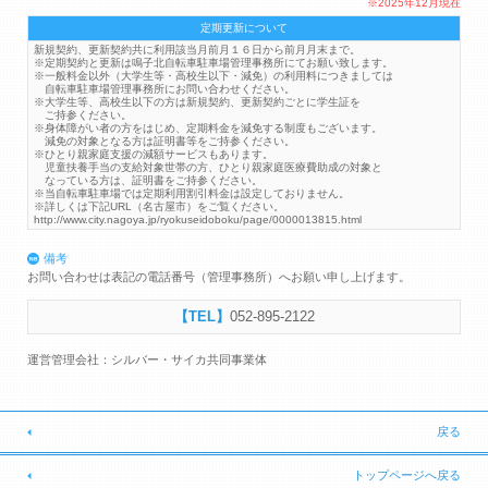
※2025年12月現在
定期更新について
新規契約、更新契約共に利用該当月前月１６日から前月月末まで。
※定期契約と更新は鳴子北自転車駐車場管理事務所にてお願い致します。
※一般料金以外（大学生等・高校生以下・減免）の利用料につきましては
自転車駐車場管理事務所にお問い合わせください。
※大学生等、高校生以下の方は新規契約、更新契約ごとに学生証を
ご持参ください。
※身体障がい者の方をはじめ、定期料金を減免する制度もございます。
減免の対象となる方は証明書等をご持参ください。
※ひとり親家庭支援の減額サービスもあります。
児童扶養手当の支給対象世帯の方、ひとり親家庭医療費助成の対象と
なっている方は、証明書をご持参ください。
※当自転車駐車場では定期利用割引料金は設定しておりません。
※詳しくは下記URL（名古屋市）をご覧ください。
http://www.city.nagoya.jp/ryokuseidoboku/page/0000013815.html
備考
お問い合わせは表記の電話番号（管理事務所）へお願い申し上げます。
052-895-2122
運営管理会社：シルバー・サイカ共同事業体
戻る
トップページへ戻る