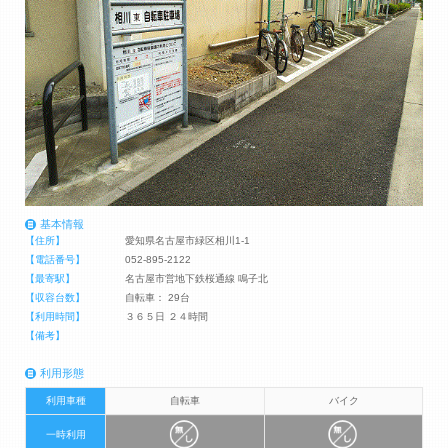
基本情報
【住所】
愛知県名古屋市緑区相川1-1
【電話番号】
052-895-2122
【最寄駅】
名古屋市営地下鉄桜通線 鳴子北
【収容台数】
自転車： 29台
【利用時間】
３６５日 ２４時間
【備考】
利用形態
利用車種
自転車
バイク
一時利用