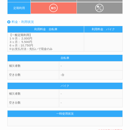
定期利用
料金・利用状況
利用料金 自転車
利用料金 バイク
【一般定期利用】
１ケ月： 2,000円
３ヶ月： 5,500円
６ヶ月：10,750円
※お支払方法：先払いで現金のみ
自転車
補欠者数
-
空き台数
-台
バイク
補欠者数
-
空き台数
-
一時使用状況