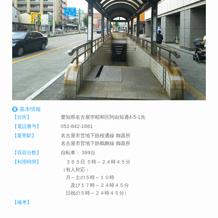
基本情報
【住所】
愛知県名古屋市昭和区阿由知通4-5-1先
【電話番号】
052-842-1681
【最寄駅】
名古屋市営地下鉄桜通線 御器所
名古屋市営地下鉄鶴舞線 御器所
【収容台数】
自転車： 399台
【利用時間】
３６５日 ５時～２４時４５分
（有人対応：
月～土の５時～１０時
及び１７時～２４時４５分
日祝の５時～２４時４５分）
【備考】