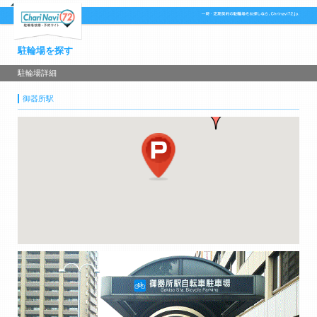
駐輪場を探す
駐輪場詳細
御器所駅