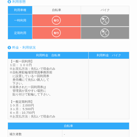
利用形態
利用車種
自転車
バイク
一時利用
定期利用
料金・利用状況
利用料金 自転車
利用料金 バイク
【一般一回利用】
１日： １００円
※お支払方法：先払いで現金のみ
※自転車駐輪場管理員事務所前
に設置している一回利用券
券売機にて先払い購入して
下さい。
※発券された一回利用券は
管理員が見やすい場所に
貼り付けて駐輪して下さい。
【一般定期利用】
１ケ月： 2,000円
３ヶ月： 5,500円
６ヶ月：10,750円
※お支払方法：先払いで現金のみ
自転車
補欠者数
-