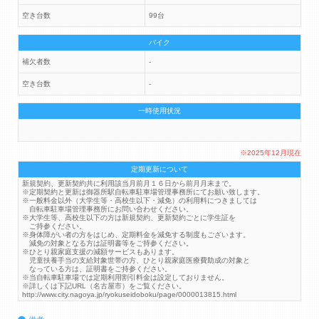
空き台数
99台
バイク
補欠者数
-
空き台数
-
一時使用状況
※2025年12月現在
定期更新について
新規契約、更新契約共に利用該当月前月１６日から前月月末まで。
※定期契約と更新は御器所駅自転車駐車場管理事務所にてお願い致します。
※一般料金以外（大学生等・高校生以下・減免）の利用料につきましては
自転車駐車場管理事務所にお問い合わせください。
※大学生等、高校生以下の方は新規契約、更新契約ごとに学生証を
ご持参ください。
※身体障がい者の方をはじめ、定期料金を減免する制度もございます。
減免の対象となる方は証明書等をご持参ください。
※ひとり親家庭支援の減額サービスもあります。
児童扶養手当の支給対象世帯の方、ひとり親家庭医療費助成の対象と
なっている方は、証明書をご持参ください。
※当自転車駐車場では定期利用割引料金は設定しておりません。
※詳しくは下記URL（名古屋市）をご覧ください。
http://www.city.nagoya.jp/ryokuseidoboku/page/0000013815.html