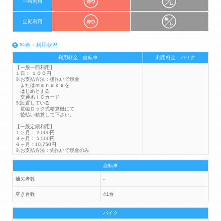
一時利用
定期利用
料金・利用状況
利用料金 自転車
利用料金 バイク
【一般一回利用】
１日： １００円
※お支払方法：後払いで現金
またはｍａｎａｃａを
はじめとする
交通系ＩＣカード
※設置している
電磁ロック式精算機にて
後払い精算して下さい。
【一般定期利用】
１ケ月： 2,000円
３ヶ月： 5,500円
６ヶ月：10,750円
※お支払方法：先払いで現金のみ
自転車
補欠者数
-
空き台数
41台
バイク