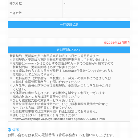
補欠者数
-
空き台数
-
一時使用状況
※2025年12月現在
定期更新について
新規契約、更新契約共に利用該当月前月１６日から前月月末まで。
※定期契約と更新は八事駅自転車駐車場管理事務所にてお願い致します。
※定期券はmanacaをはじめとする交通系ICカードでの登録が可能ですので、
新規契約時、更新契約時は必ずご持参ください。
※６５歳以上の方で名古屋市が発行するmanaca付敬老パスをお持ちの方も
定期券としてご利用できます。
※一般料金以外（大学生等・高校生以下・減免）の利用料につきましては
自転車駐車場管理事務所にお問い合わせください。
※大学生等、高校生以下の方は新規契約、更新契約ごとに学生証をご持参
ください。
※身体障がい者の方をはじめ、定期料金を減免する制度もございます。
減免の対象となる方は証明書等をご持参ください。
※ひとり親家庭支援の減額サービスもあります。
児童扶養手当の支給対象世帯の方、ひとり親家庭医療費助成の対象と
なっている方は、証明書をご持参ください。
※当自転車駐車場では定期利用割引料金は設定しておりません。
※詳しくは下記URL（名古屋市）をご覧ください。
http://www.city.nagoya.jp/ryokuseidoboku/page/0000013815.html
備考
お問い合わせは表記の電話番号（管理事務所）へお願い申し上げます。