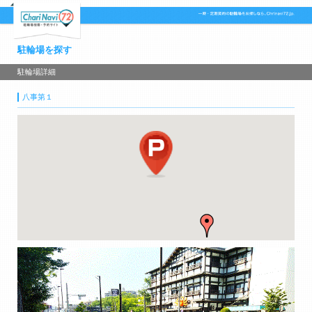
駐輪場を探す
駐輪場詳細
八事第１