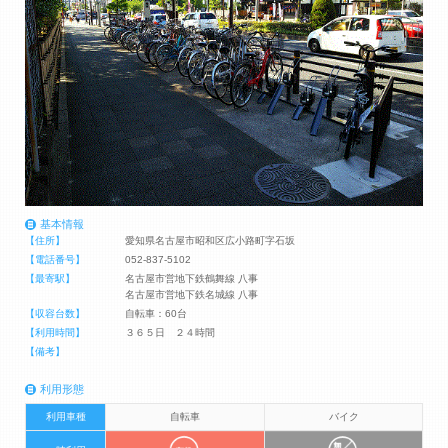
基本情報
【住所】
愛知県名古屋市昭和区広小路町字石坂
【電話番号】
052-837-5102
【最寄駅】
名古屋市営地下鉄鶴舞線 八事
名古屋市営地下鉄名城線 八事
【収容台数】
自転車：60台
【利用時間】
３６５日 ２４時間
【備考】
利用形態
利用車種
自転車
バイク