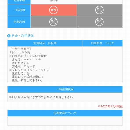
利用車種
自転車
バイク
一時利用
定期利用
料金・利用状況
利用料金 自転車
利用料金 バイク
【一般一回利用】
１日： １００円
※お支払方法：先払いで現金
またはｍａｎａｃａを
はじめとする
交通系ＩＣカード
※ブロック毎（Ａ・Ｂ・Ｃ）に
設置している
電磁ロック式精算機にて
後払い精算して下さい。
一時使用状況
早朝より混み合いますのでお早めにお越し下さい。
※2025年12月現在
定期更新について