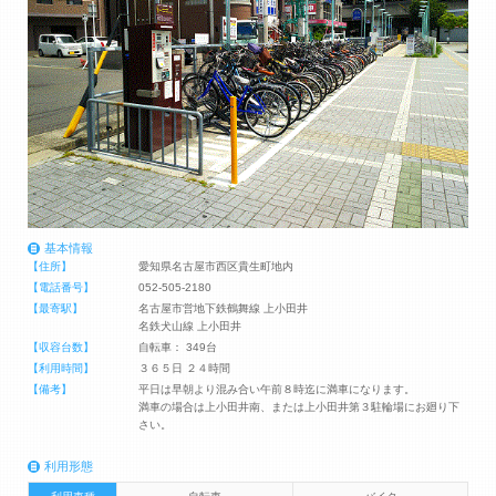
基本情報
【住所】
愛知県名古屋市西区貴生町地内
【電話番号】
052-505-2180
【最寄駅】
名古屋市営地下鉄鶴舞線 上小田井
名鉄犬山線 上小田井
【収容台数】
自転車： 349台
【利用時間】
３６５日 ２４時間
【備考】
平日は早朝より混み合い午前８時迄に満車になります。
満車の場合は上小田井南、または上小田井第３駐輪場にお廻り下
さい。
利用形態