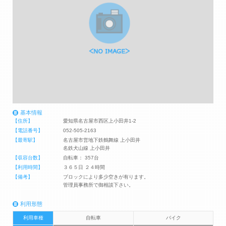
基本情報
【住所】
愛知県名古屋市西区上小田井1-2
【電話番号】
052-505-2163
【最寄駅】
名古屋市営地下鉄鶴舞線 上小田井
名鉄犬山線 上小田井
【収容台数】
自転車： 357台
【利用時間】
３６５日 ２４時間
【備考】
ブロックにより多少空きが有ります。
管理員事務所で御相談下さい。
利用形態
利用車種
自転車
バイク