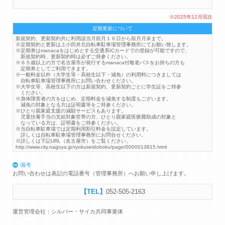
※2025年12月現在
定期更新について
新規契約、更新契約共に利用該当月前月１６日から前月月末まで。
※定期契約と更新は上小田井北自転車駐車場管理事務所にてお願い致します。
※定期券はmanacaをはじめとする交通系ICカードでの登録が可能ですので、
新規契約時、更新契約時は必ずご持参ください。
※６５歳以上の方で名古屋市が発行するmanaca付敬老パスをお持ちの方も
定期券としてご利用できます。
※一般料金以外（大学生等・高校生以下・減免）の利用料につきましては
自転車駐車場管理事務所にお問い合わせください。
※大学生等、高校生以下の方は新規契約、更新契約ごとに学生証をご持参
ください。
※身体障害者の方をはじめ、定期料金を減免する制度もございます。
減免の対象となる方は証明書等をご持参ください。
※ひとり親家庭支援の減額サービスもあります。
児童扶養手当の支給対象世帯の方、ひとり親家庭医療費助成の対象と
なっている方は、証明書をご持参ください。
※当自転車駐車場では定期利用割引料金を設定しています。
詳しくは自転車駐車場管理事務所にお問合せください。
※詳しくは下記URL（名古屋市）をご覧ください。
http://www.city.nagoya.jp/ryokuseidoboku/page/0000013815.html
備考
お問い合わせは表記の電話番号（管理事務所）へお願い申し上げます。
052-505-2163
運営管理会社：シルバー・サイカ共同事業体