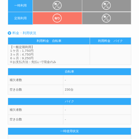
一時利用
定期利用
料金・利用状況
利用料金 自転車
利用料金 バイク
【一般定期利用】
１ケ月：1,750円
３ヶ月：4,750円
６ヶ月：9,250円
※お支払方法：先払いで現金のみ
自転車
補欠者数
-
空き台数
230台
バイク
補欠者数
-
空き台数
-
一時使用状況