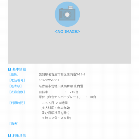
基本情報
【住所】
愛知県名古屋市西区庄内通3-18-1
【電話番号】
052-522-6001
【最寄駅】
名古屋市営地下鉄鶴舞線 庄内通
【収容台数】
自転車 ： 749台
原付（白色ナンバープレート） ： 10台
【利用時間】
３６５日 ２４時間
（有人対応：年末年始
及び日曜祝日を除く
６時３０分～２０時）
【備考】
利用形態