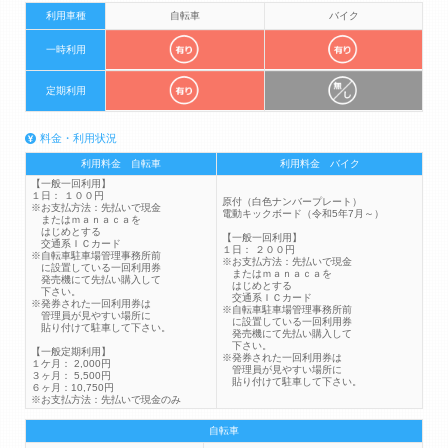
利用車種
自転車
バイク
一時利用
定期利用
料金・利用状況
利用料金 自転車
利用料金 バイク
【一般一回利用】
１日： １００円
原付（白色ナンバープレート）
※お支払方法：先払いで現金
電動キックボード（令和5年7月～）
またはｍａｎａｃａを
はじめとする
【一般一回利用】
交通系ＩＣカード
１日： ２００円
※自転車駐車場管理事務所前
※お支払方法：先払いで現金
に設置している一回利用券
またはｍａｎａｃａを
発売機にて先払い購入して
はじめとする
下さい。
交通系ＩＣカード
※発券された一回利用券は
※自転車駐車場管理事務所前
管理員が見やすい場所に
に設置している一回利用券
貼り付けて駐車して下さい。
発売機にて先払い購入して
下さい。
【一般定期利用】
※発券された一回利用券は
１ケ月： 2,000円
管理員が見やすい場所に
３ヶ月： 5,500円
貼り付けて駐車して下さい。
６ヶ月：10,750円
※お支払方法：先払いで現金のみ
自転車