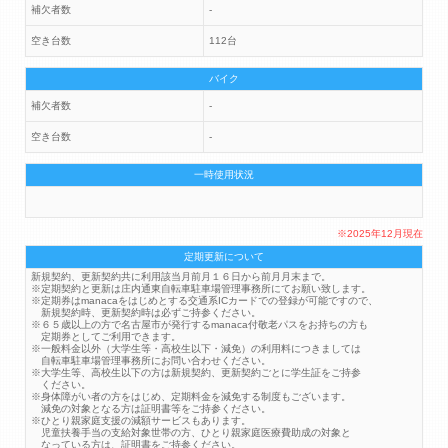
補欠者数
-
空き台数
112台
バイク
補欠者数
-
空き台数
-
一時使用状況
※2025年12月現在
定期更新について
新規契約、更新契約共に利用該当月前月１６日から前月月末まで。
※定期契約と更新は庄内通東自転車駐車場管理事務所にてお願い致します。
※定期券はmanacaをはじめとする交通系ICカードでの登録が可能ですので、
新規契約時、更新契約時は必ずご持参ください。
※６５歳以上の方で名古屋市が発行するmanaca付敬老パスをお持ちの方も
定期券としてご利用できます。
※一般料金以外（大学生等・高校生以下・減免）の利用料につきましては
自転車駐車場管理事務所にお問い合わせください。
※大学生等、高校生以下の方は新規契約、更新契約ごとに学生証をご持参
ください。
※身体障がい者の方をはじめ、定期料金を減免する制度もございます。
減免の対象となる方は証明書等をご持参ください。
※ひとり親家庭支援の減額サービスもあります。
児童扶養手当の支給対象世帯の方、ひとり親家庭医療費助成の対象と
なっている方は、証明書をご持参ください。