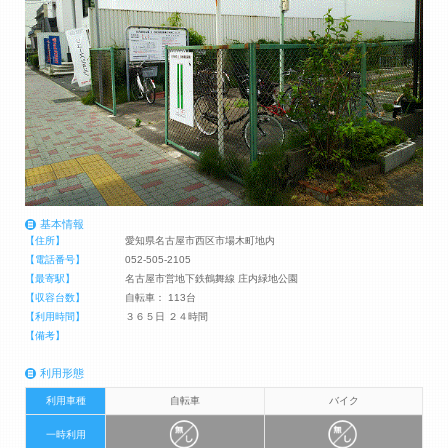
基本情報
【住所】
愛知県名古屋市西区市場木町地内
【電話番号】
052-505-2105
【最寄駅】
名古屋市営地下鉄鶴舞線 庄内緑地公園
【収容台数】
自転車： 113台
【利用時間】
３６５日 ２４時間
【備考】
利用形態
利用車種
自転車
バイク
一時利用