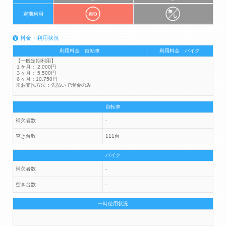
定期利用
料金・利用状況
利用料金 自転車
利用料金 バイク
【一般定期利用】
１ケ月： 2,000円
３ヶ月： 5,500円
６ヶ月：10,750円
※お支払方法：先払いで現金のみ
自転車
補欠者数
-
空き台数
111台
バイク
補欠者数
-
空き台数
-
一時使用状況