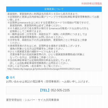
※2025年12月現在
定期更新について
新規契約、更新契約共に利用該当月前月１６日から前月月末まで。
※定期契約と更新は庄内緑地公園グリーンプラザ前自転車駐車場管理事務所にてお願
い致します。
※定期券はmanacaをはじめとする交通系ICカードでの登録が可能ですので、
新規契約時、更新契約時は必ずご持参ください。
※６５歳以上の方で名古屋市が発行するmanaca付敬老パスをお持ちの方も
定期券としてご利用できます。
※一般料金以外（大学生等・高校生以下・減免）の利用料につきましては
自転車駐車場管理事務所にお問い合わせください。
※大学生等、高校生以下の方は新規契約、更新契約ごとに学生証をご持参
ください。
※身体障害者の方をはじめ、定期料金を減免する制度もございます。
減免の対象となる方は証明書等をご持参ください。
※ひとり親家庭支援の減額サービスもあります。
児童扶養手当の支給対象世帯の方、ひとり親家庭医療費助成の対象と
なっている方は、証明書をご持参ください。
※当自転車駐車場では定期利用割引料金を設定しています。
詳しくは自転車駐車場管理事務所にお問合せください。
※詳しくは下記URL（名古屋市）をご覧ください。
http://www.city.nagoya.jp/ryokuseidoboku/page/0000013815.html
備考
お問い合わせは表記の電話番号（管理事務所）へお願い申し上げます。
052-505-2105
運営管理会社：シルバー・サイカ共同事業体