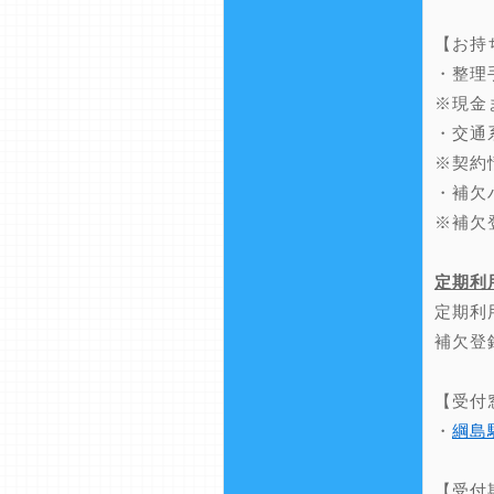
【お持
・整理
※現金
・交通
※契約
・補欠
※補欠
定期利
定期利
補欠登
【受付
・
綱島
【受付