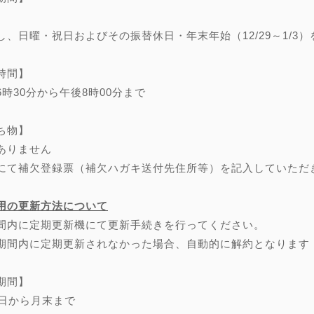
し、日曜・祝日およびその振替休日・年末年始（12/29～1/3）
時間】
6時30分から午後8時00分まで
ち物】
ありません
にて補欠登録票（補欠ハガキ送付先住所等）を記入していただ
用の更新方法について
間内に定期更新機にて更新手続きを行ってください。
期間内に定期更新されなかった場合、自動的に解約となります
期間】
0日から月末まで