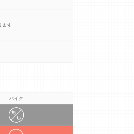
ります
バイク