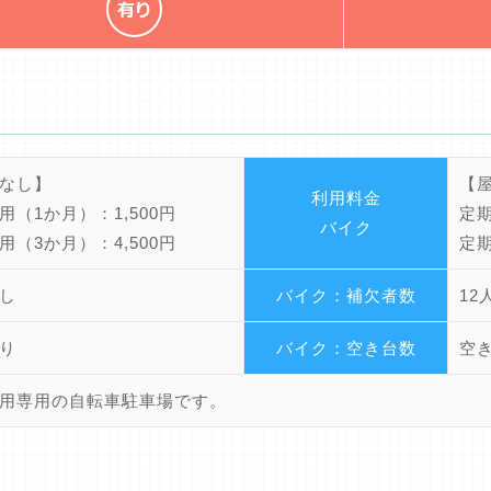
なし】
【
利用料金
用（1か月）：1,500円
定期
バイク
用（3か月）：4,500円
定期
し
バイク：補欠者数
12
り
バイク：空き台数
空
用専用の自転車駐車場です。