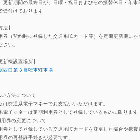
、更新期間の最終日が、日曜・祝日およびその振替休日・年末年始（
で受付けております
方法】
用券（契約時に登録した交通系ICカード等）を定期更新機にか
ださい。
更新機設置場所】
駅西口第３自転車駐車場
】
払い方法について
たは交通系電子マネーでお支払いいただけます。
系電子マネーは定期利用券として登録しているものに限ります
利用券の変更について
用券として登録している交通系ICカードを変更した場合や携帯
用券の再登録手続きが必要です。