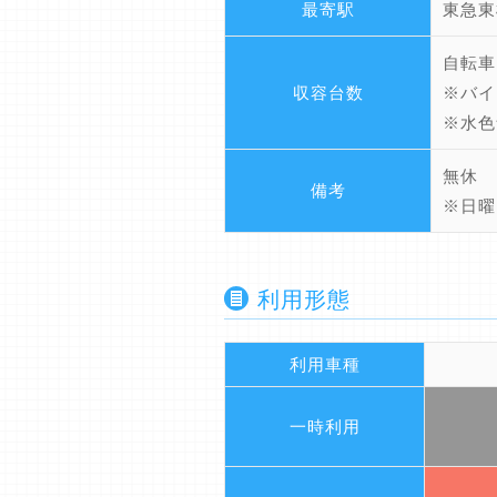
最寄駅
東急東
自転車
収容台数
※バイ
※水色
無休
備考
※日曜
利用形態
利用車種
一時利用