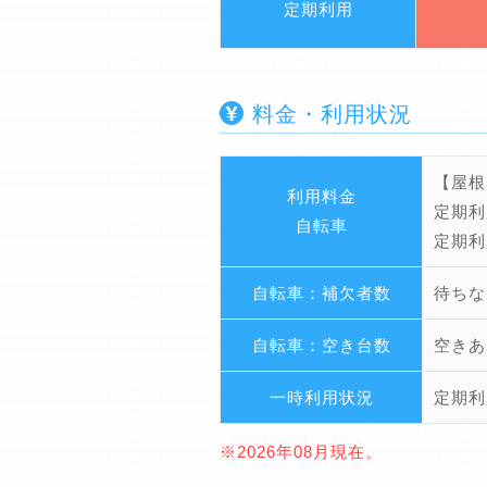
定期利用
料金・利用状況
【屋根
利用料金
定期利
自転車
定期利
自転車：補欠者数
待ちな
自転車：空き台数
空きあ
一時利用状況
定期利
※2026年08月現在。