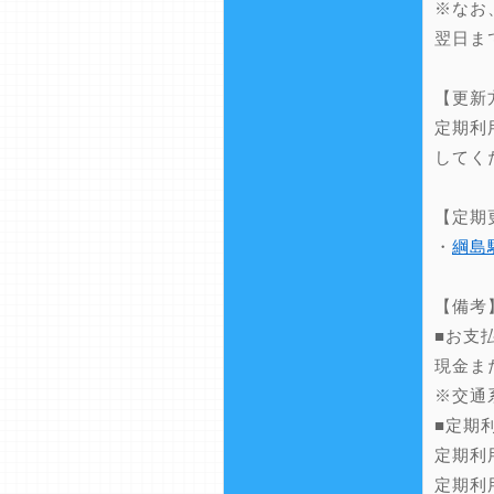
※なお
翌日ま
【更新
定期利
してく
【定期
・
綱島
【備考
■お支
現金ま
※交通
■定期
定期利
定期利