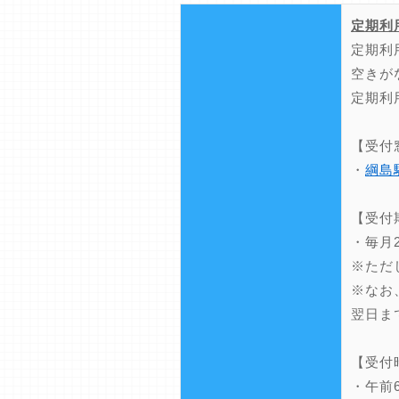
定期利
定期利
空きが
定期利
【受付
・
綱島
【受付
・毎月
※ただ
※なお
翌日ま
【受付
・午前