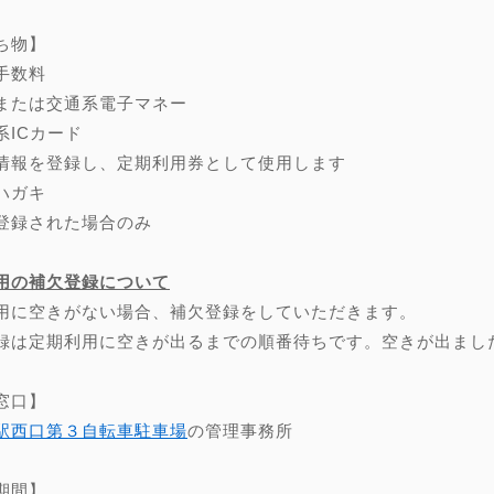
ち物】
手数料
または交通系電子マネー
系ICカード
情報を登録し、定期利用券として使用します
ハガキ
登録された場合のみ
用の補欠登録について
用に空きがない場合、補欠登録をしていただきます。
録は定期利用に空きが出るまでの順番待ちです。空きが出まし
窓口】
駅西口第３自転車駐車場
の管理事務所
期間】