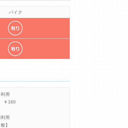
バイク
時利用
 ￥160
期利用
一般】