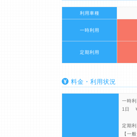
利用車種
一時利用
定期利用
料金・利用状況
一時利
1日 ￥
定期利
【一般