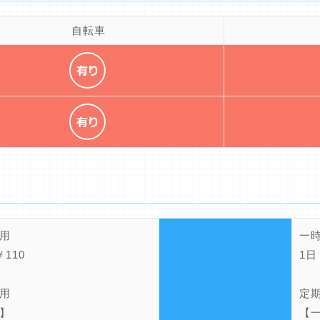
自転車
用
一
110
1日
用
定
】
【