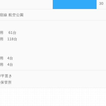
30
宿線 航空公園
用 61台
用 118台
用 4台
用 4台
/平置き
は保管所