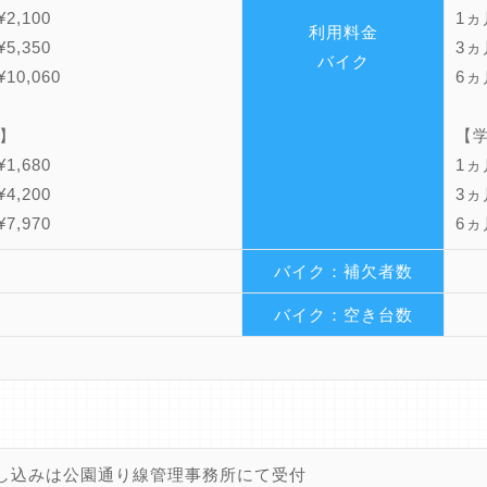
2,100
1ヵ月
利用料金
5,350
3ヵ月
バイク
10,060
6ヵ月
】
【
1,680
1ヵ月
4,200
3ヵ月
7,970
6ヵ月
バイク：補欠者数
バイク：空き台数
し込みは公園通り線管理事務所にて受付