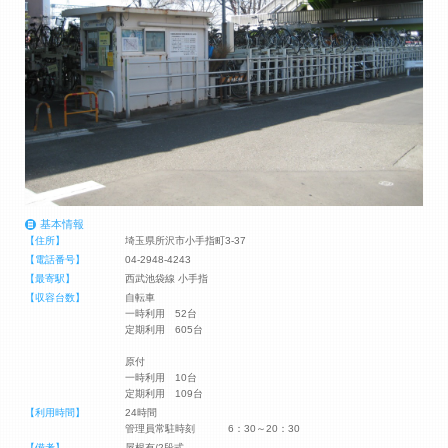
基本情報
【住所】
埼玉県所沢市小手指町3-37
【電話番号】
04-2948-4243
【最寄駅】
西武池袋線 小手指
【収容台数】
自転車
一時利用 52台
定期利用 605台
原付
一時利用 10台
定期利用 109台
【利用時間】
24時間
管理員常駐時刻 6：30～20：30
【備考】
屋根有/2段式