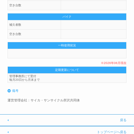
空き台数
バイク
補欠者数
空き台数
一時使用状況
※2026年06月現在
定期更新について
管理事務所にて受付
毎月20日から月末まで
備考
運営管理会社：サイカ・サンサイクル所沢共同体
戻る
トップページへ戻る