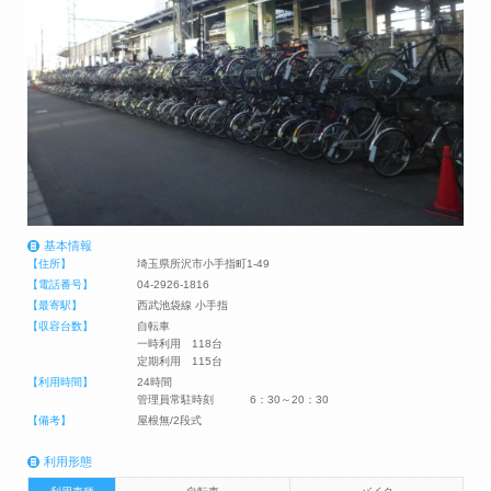
基本情報
【住所】
埼玉県所沢市小手指町1-49
【電話番号】
04-2926-1816
【最寄駅】
西武池袋線 小手指
【収容台数】
自転車
一時利用 118台
定期利用 115台
【利用時間】
24時間
管理員常駐時刻 6：30～20：30
【備考】
屋根無/2段式
利用形態