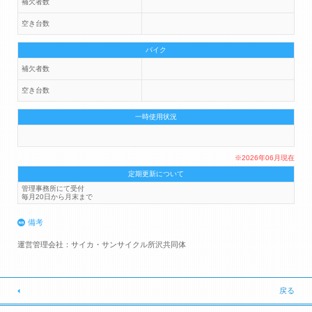
補欠者数
空き台数
バイク
補欠者数
空き台数
一時使用状況
※2026年06月現在
定期更新について
管理事務所にて受付
毎月20日から月末まで
備考
運営管理会社：サイカ・サンサイクル所沢共同体
戻る