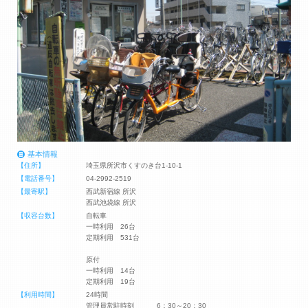
基本情報
【住所】
埼玉県所沢市くすのき台1-10-1
【電話番号】
04-2992-2519
【最寄駅】
西武新宿線 所沢
西武池袋線 所沢
【収容台数】
自転車
一時利用 26台
定期利用 531台
原付
一時利用 14台
定期利用 19台
【利用時間】
24時間
管理員常駐時刻 6：30～20：30