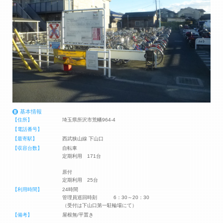
基本情報
【住所】
埼玉県所沢市荒幡964-4
【電話番号】
【最寄駅】
西武狭山線 下山口
【収容台数】
自転車
定期利用 171台
原付
定期利用 25台
【利用時間】
24時間
管理員巡回時刻 6：30～20：30
（受付は下山口第一駐輪場にて）
【備考】
屋根無/平置き