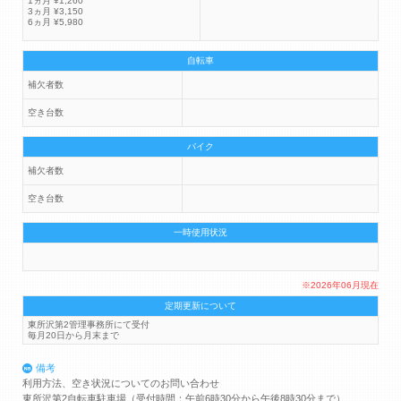
1ヵ月 ¥1,260
3ヵ月 ¥3,150
6ヵ月 ¥5,980
自転車
補欠者数
空き台数
バイク
補欠者数
空き台数
一時使用状況
※2026年06月現在
定期更新について
東所沢第2管理事務所にて受付
毎月20日から月末まで
備考
利用方法、空き状況についてのお問い合わせ
東所沢第2自転車駐車場（受付時間：午前6時30分から午後8時30分まで）