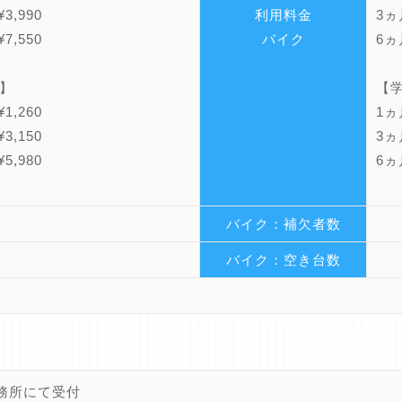
3,990
利用料金
3ヵ月
7,550
バイク
6ヵ月
】
【
1,260
1ヵ月
3,150
3ヵ月
5,980
6ヵ月
バイク：補欠者数
バイク：空き台数
務所にて受付