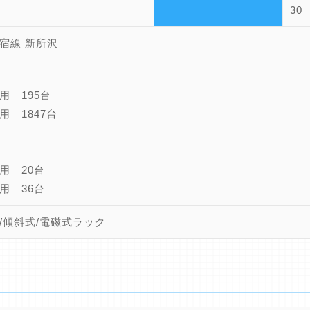
30
宿線 新所沢
用 195台
用 1847台
用 20台
用 36台
/傾斜式/電磁式ラック