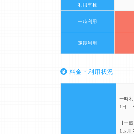
利用車種
一時利用
定期利用
料金・利用状況
一時利
1日 ￥
【一般
1ヵ月 ¥