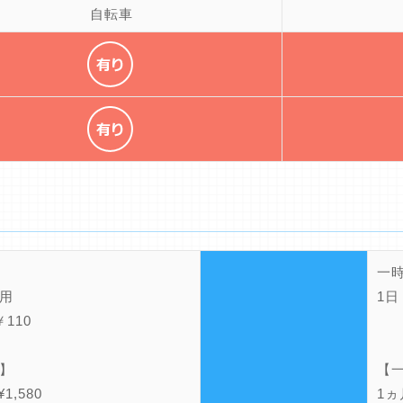
自転車
一
用
1日
110
】
【
1,580
1ヵ月