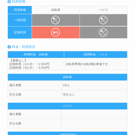
利用形態
利用車種
自転車
バイク
一時利用
定期利用
料金・利用状況
利用料金 自転車
利用料金 バイク
【屋根なし】
定期利用（1か月）：1,500円
自転車専用の自転車駐車場です。
定期利用（3か月）：4,500円
自転車
補欠者数
19人
空き台数
空きなし
バイク
補欠者数
空き台数
一時使用状況