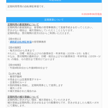
定期利用専用の自転車駐車場です。
※2026年08月現在
定期更新について
定期利用の新規契約について
定期利用の新規契約は、各管轄の管理事務所にて直接手続きを行ってください。
空きがない場合は、補欠登録をしていただくこととなります。
定期利用は、受付期間の翌月1日からご利用いただけます。
【受付窓口】
・
綱島駅自転車駐車場
の管理事務所
【受付期間】
・毎月20日から月末まで
※ただし、日曜・祝日およびその振替休日・年末年始（12/29～1/3）を除く
※なお、受付期間の最終日が、日曜・祝日およびその振替休日・年末年始（12/29～1/
3）の場合、その翌日まで受付けております
【受付時間】
・午前6時30分から午後8時00分まで
【お持ち物】
・整理手数料
※現金または交通系電子マネー
・交通系ICカード
※契約情報を登録し、定期利用券として使用します
・補欠ハガキ
※補欠登録された場合のみ
定期利用の補欠登録について
定期利用に空きがない場合、補欠登録をしていただきます。
補欠登録は定期利用に空きが出るまでの順番待ちです。空きが出ましたら補欠ハガキ
にて通知します。