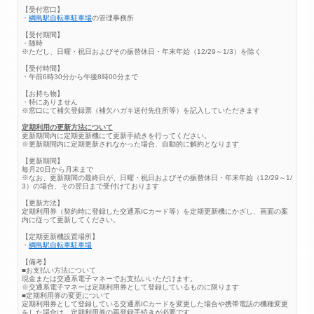
【受付窓口】
・
綱島駅自転車駐車場
の管理事務所
【受付期間】
・随時
※ただし、日曜・祝日およびその振替休日・年末年始（12/29～1/3）を除く
【受付時間】
・午前6時30分から午後8時00分まで
【お持ち物】
・特にありません
※窓口にて補欠登録票（補欠ハガキ送付先住所等）を記入していただきます
定期利用の更新方法について
更新期間内に定期更新機にて更新手続きを行ってください。
※更新期間内に定期更新されなかった場合、自動的に解約となります
【更新期間】
毎月20日から月末まで
※なお、更新期間の最終日が、日曜・祝日およびその振替休日・年末年始（12/29～1/
3）の場合、その翌日まで受付けております
【更新方法】
定期利用券（契約時に登録した交通系ICカード等）を定期更新機にかざし、画面の案
内に従って更新してください。
【定期更新機設置場所】
・
綱島駅自転車駐車場
【備考】
■お支払い方法について
現金または交通系電子マネーでお支払いいただけます。
※交通系電子マネーは定期利用券として登録しているものに限ります
■定期利用券の変更について
定期利用券として登録している交通系ICカードを変更した場合や携帯電話の機種変更
をした場合は、定期利用券の再登録手続きが必要です。