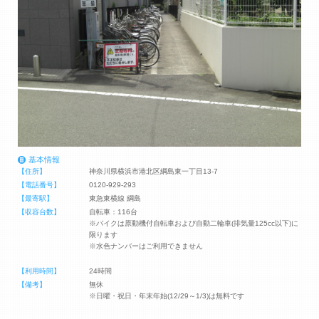
基本情報
【住所】
神奈川県横浜市港北区綱島東一丁目13-7
【電話番号】
0120-929-293
【最寄駅】
東急東横線 綱島
【収容台数】
自転車：116台
※バイクは原動機付自転車および自動二輪車(排気量125cc以下)に
限ります
※水色ナンバーはご利用できません
【利用時間】
24時間
【備考】
無休
※日曜・祝日・年末年始(12/29～1/3)は無料です