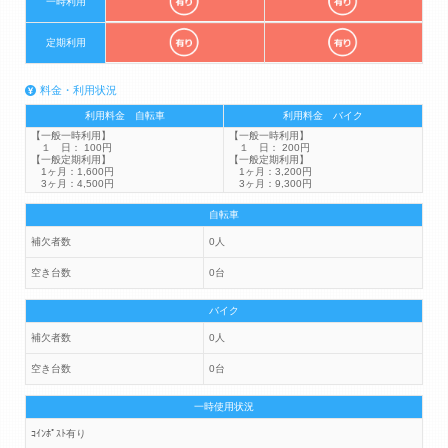
一時利用
定期利用
料金・利用状況
利用料金 自転車
利用料金 バイク
【一般一時利用】
【一般一時利用】
１ 日： 100円
１ 日： 200円
【一般定期利用】
【一般定期利用】
1ヶ月：1,600円
1ヶ月：3,200円
3ヶ月：4,500円
3ヶ月：9,300円
自転車
補欠者数
0人
空き台数
0台
バイク
補欠者数
0人
空き台数
0台
一時使用状況
ｺｲﾝﾎﾟｽﾄ有り