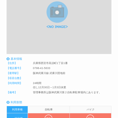
基本情報
【住所】
兵庫県西宮市高須町1丁目1番
【電話番号】
0798-41-5633
【最寄駅】
阪神武庫川線 武庫川団地前
【収容台数】
【利用時間】
24時間
但し12月30日～1月3日休業
【備考】
管理事務所は阪神武庫川第２自転車駐車場内にあります。
利用形態
利用車種
自転車
バイク