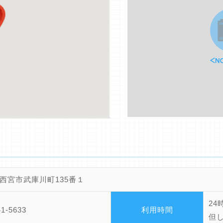
西宮市武庫川町135番１
24
41-5633
利用時間
但し