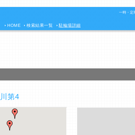
一時・定期
HOME
検索結果一覧
駐輪場詳細
川第4