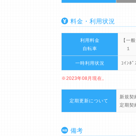
料金・利用状況
利用料金
【一般
自転車
１ 日
一時利用状況
ｺｲﾝﾎ
※2023年08月現在。
新規契
定期更新について
定期契
備考