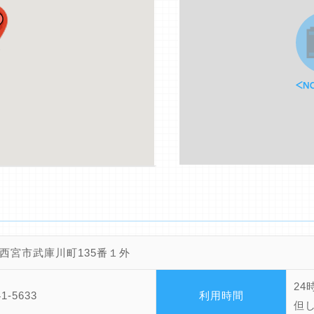
西宮市武庫川町135番１外
24
41-5633
利用時間
但し