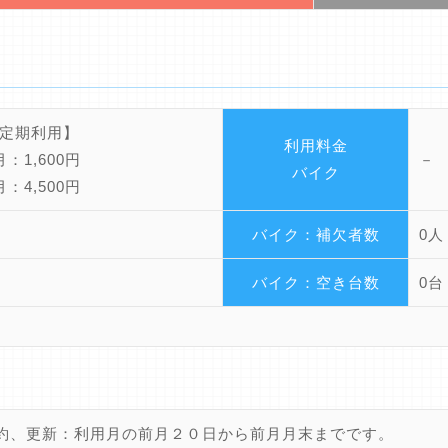
定期利用】
利用料金
：1,600円
－
バイク
：4,500円
バイク：補欠者数
0人
バイク：空き台数
0台
約、更新：利用月の前月２０日から前月月末までです。