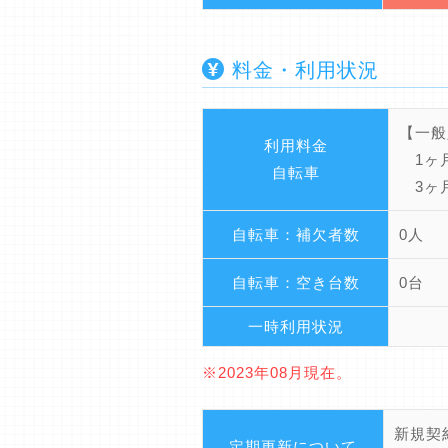
料金・利用状況
【一般
利用料金
1ヶ月
自転車
3ヶ月
自転車：補欠者数
0人
自転車：空き台数
0台
一時利用状況
※2023年08月現在。
新規契
定期更新について