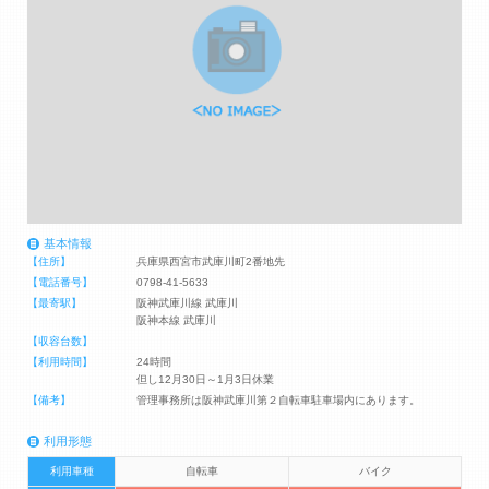
基本情報
【住所】
兵庫県西宮市武庫川町2番地先
【電話番号】
0798-41-5633
【最寄駅】
阪神武庫川線 武庫川
阪神本線 武庫川
【収容台数】
【利用時間】
24時間
但し12月30日～1月3日休業
【備考】
管理事務所は阪神武庫川第２自転車駐車場内にあります。
利用形態
利用車種
自転車
バイク