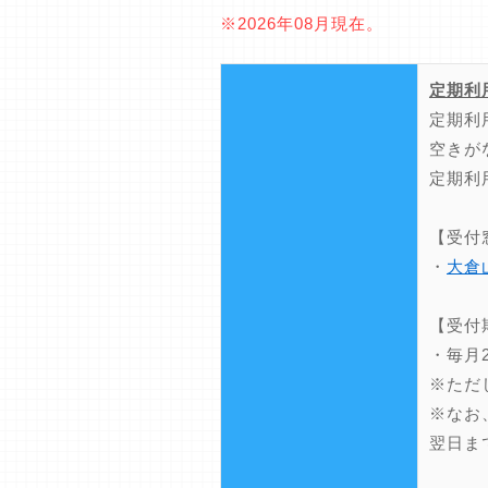
※2026年08月現在。
定期利
定期利
空きが
定期利
【受付
・
大倉
【受付
・毎月
※ただ
※なお
翌日ま