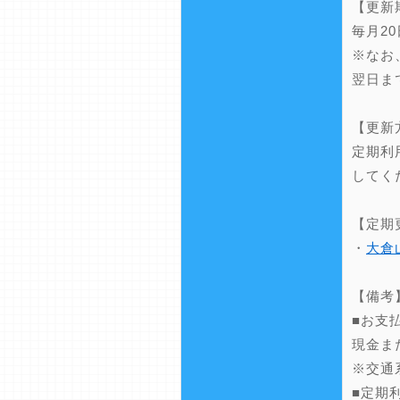
【更新
毎月2
※なお
翌日ま
【更新
定期利
してく
【定期
・
大倉
【備考
■お支
現金ま
※交通
■定期