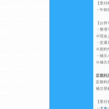
【受付
・午前
【お持
・整理
※現金
・交通
※契約
・補欠
※補欠
定期利
定期利
補欠登
【受付
・
大倉