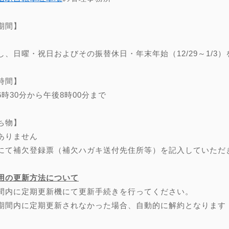
期間】
し、日曜・祝日およびその振替休日・年末年始（12/29～1/3）
時間】
6時30分から午後8時00分まで
ち物】
ありません
にて補欠登録票（補欠ハガキ送付先住所等）を記入していただ
用の更新方法について
間内に定期更新機にて更新手続きを行ってください。
期間内に定期更新されなかった場合、自動的に解約となります