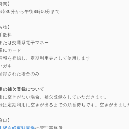
時間】
6時30分から午後8時00分まで
ち物】
手数料
または交通系電子マネー
系ICカード
情報を登録し、定期利用券として使用します
ハガキ
登録された場合のみ
用の補欠登録について
用に空きがない場合、補欠登録をしていただきます。
録は定期利用に空きが出るまでの順番待ちです。空きが出まし
窓口】
山駅自転車駐車場
の管理事務所