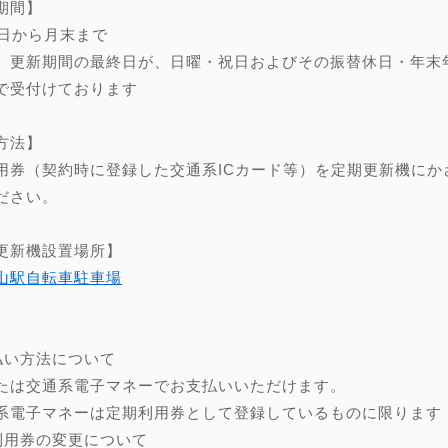
期間】
0日から月末まで
、更新期間の最終日が、日曜・祝日およびその振替休日・年末年始（
で受付けております
方法】
用券（契約時に登録した交通系ICカード等）を定期更新機にか
ださい。
更新機設置場所】
山駅自転車駐車場
】
払い方法について
たは交通系電子マネーでお支払いいただけます。
系電子マネーは定期利用券として登録しているものに限ります
利用券の変更について