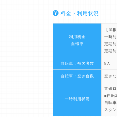
料金・利用状況
【屋根
利用料金
一時利
自転車
定期利
定期利
自転車：補欠者数
8人
自転車：空き台数
空きな
電磁ロ
■自転
一時利用状況
自転車
スタン