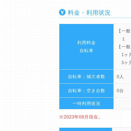
料金・利用状況
【一般
１ 日
利用料金
【一般
自転車
1ヶ月
3ヶ月
自転車：補欠者数
0人
自転車：空き台数
0台
一時利用状況
※2023年08月現在。