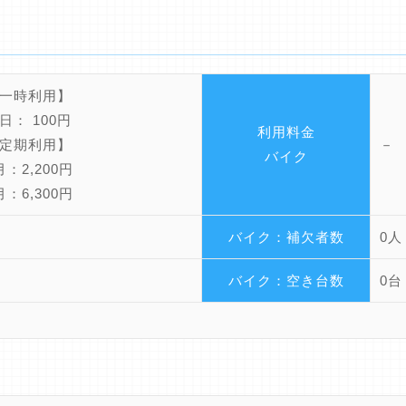
一時利用】
： 100円
利用料金
定期利用】
－
バイク
：2,200円
：6,300円
バイク：補欠者数
0人
バイク：空き台数
0台