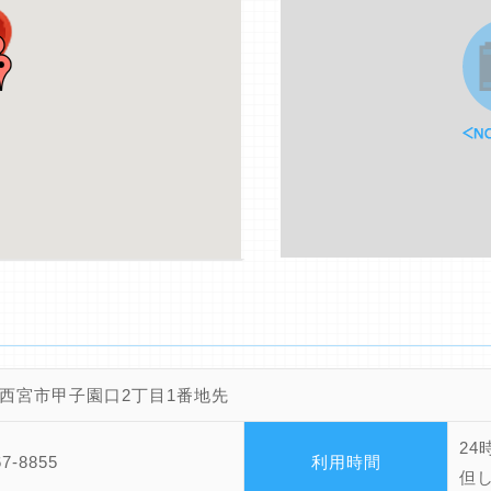
西宮市甲子園口2丁目1番地先
24
67-8855
利用時間
但し