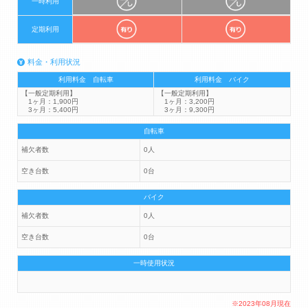
一時利用
定期利用
料金・利用状況
利用料金 自転車
利用料金 バイク
【一般定期利用】
【一般定期利用】
1ヶ月：1,900円
1ヶ月：3,200円
3ヶ月：5,400円
3ヶ月：9,300円
自転車
補欠者数
0人
空き台数
0台
バイク
補欠者数
0人
空き台数
0台
一時使用状況
※2023年08月現在