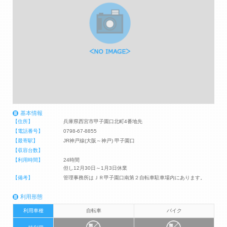
基本情報
【住所】
兵庫県西宮市甲子園口北町4番地先
【電話番号】
0798-67-8855
【最寄駅】
JR神戸線(大阪～神戸) 甲子園口
【収容台数】
【利用時間】
24時間
但し12月30日～1月3日休業
【備考】
管理事務所はＪＲ甲子園口南第２自転車駐車場内にあります。
利用形態
利用車種
自転車
バイク