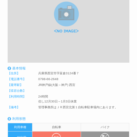
基本情報
【住所】
兵庫県西宮市字富倉3124番７
【電話番号】
0798-66-2648
【最寄駅】
JR神戸線(大阪～神戸) 西宮
【収容台数】
【利用時間】
24時間
但し12月30日～1月3日休業
【備考】
管理事務所はＪＲ西宮北第１自転車駐車場内にあります。
利用形態
利用車種
自転車
バイク