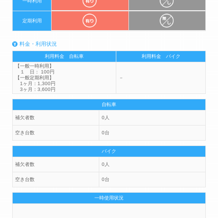
一時利用
定期利用
料金・利用状況
利用料金 自転車
利用料金 バイク
【一般一時利用】
１ 日： 100円
【一般定期利用】
－
1ヶ月：1,300円
3ヶ月：3,600円
自転車
補欠者数
0人
空き台数
0台
バイク
補欠者数
0人
空き台数
0台
一時使用状況