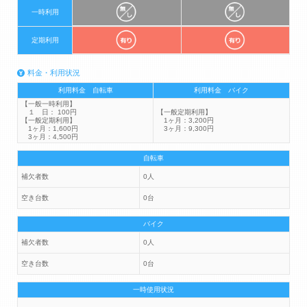
一時利用
定期利用
料金・利用状況
利用料金 自転車
利用料金 バイク
【一般一時利用】
１ 日： 100円
【一般定期利用】
【一般定期利用】
1ヶ月：3,200円
1ヶ月：1,600円
3ヶ月：9,300円
3ヶ月：4,500円
自転車
補欠者数
0人
空き台数
0台
バイク
補欠者数
0人
空き台数
0台
一時使用状況