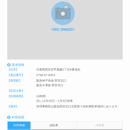
基本情報
【住所】
兵庫県西宮市甲風園1丁目9番地先
【電話番号】
0798-67-8951
【最寄駅】
阪急神戸本線 西宮北口
阪急今津線 西宮北口
【収容台数】
【利用時間】
24時間
但し12月30日～1月3日休業
【備考】
管理事務所は阪急西宮北口北西第３自転車駐車場内にあります。
利用形態
利用車種
自転車
バイク