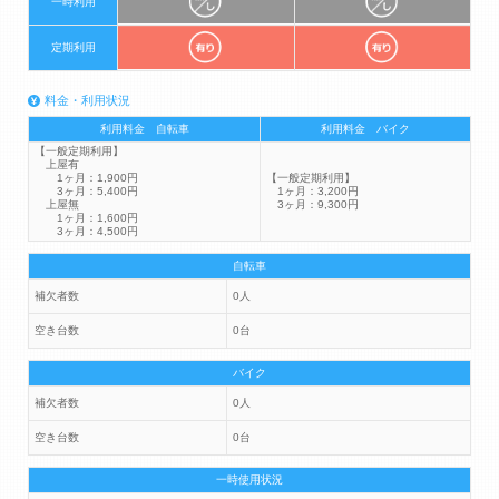
一時利用
定期利用
料金・利用状況
利用料金 自転車
利用料金 バイク
【一般定期利用】
上屋有
1ヶ月：1,900円
【一般定期利用】
3ヶ月：5,400円
1ヶ月：3,200円
上屋無
3ヶ月：9,300円
1ヶ月：1,600円
3ヶ月：4,500円
自転車
補欠者数
0人
空き台数
0台
バイク
補欠者数
0人
空き台数
0台
一時使用状況