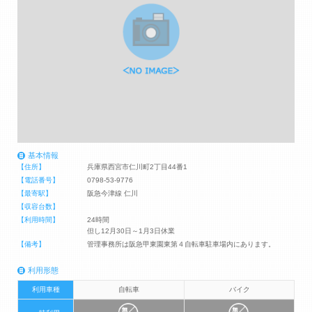
基本情報
【住所】
兵庫県西宮市仁川町2丁目44番1
【電話番号】
0798-53-9776
【最寄駅】
阪急今津線 仁川
【収容台数】
【利用時間】
24時間
但し12月30日～1月3日休業
【備考】
管理事務所は阪急甲東園東第４自転車駐車場内にあります。
利用形態
利用車種
自転車
バイク