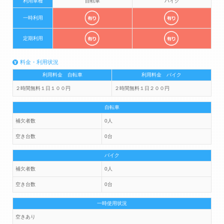
利用車種
自転車
バイク
一時利用
定期利用
料金・利用状況
利用料金 自転車
利用料金 バイク
２時間無料１日１００円
２時間無料１日２００円
自転車
補欠者数
0人
空き台数
0台
バイク
補欠者数
0人
空き台数
0台
一時使用状況
空きあり