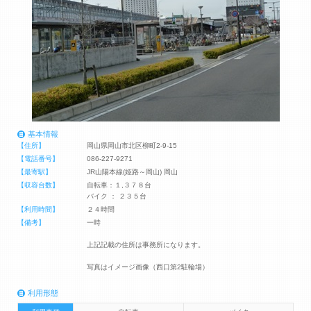
基本情報
【住所】
岡山県岡山市北区柳町2-9-15
【電話番号】
086-227-9271
【最寄駅】
JR山陽本線(姫路～岡山) 岡山
【収容台数】
自転車：１,３７８台
バイク ： ２３５台
【利用時間】
２４時間
【備考】
一時
上記記載の住所は事務所になります。
写真はイメージ画像（西口第2駐輪場）
利用形態