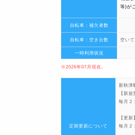
等)が
自転車：補欠者数
自転車：空き台数
空いて
一時利用状況
※2026年07月現在。
新秋津
【新規
毎月２
【更新
定期更新について
毎月２