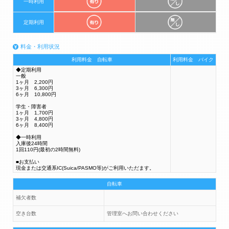
一時利用
定期利用
料金・利用状況
利用料金 自転車
利用料金 バイク
◆定期利用
一般
1ヶ月 2,200円
3ヶ月 6,300円
6ヶ月 10,800円
学生・障害者
1ヶ月 1,700円
3ヶ月 4,800円
6ヶ月 8,400円
◆一時利用
入庫後24時間
1回110円(最初の2時間無料)
■お支払い
現金または交通系IC(Suica/PASMO等)がご利用いただます。
自転車
補欠者数
空き台数
管理室へお問い合わせください