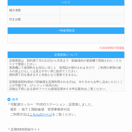
バイク
補欠者数
空き台数
一時使用状況
※2026年07月現在
定期更新について
定期更新は 契約満了月の21日から月末まで 駐輪場内の更新機で登録されたＩＣカ
ードで更新ください。
更新機にて使用料をお支払い頂くと 使用証が発行されますので ご利用の車両の後
ろの泥よけもしくは見えやすい所に貼付てください。
契約満了日を過ぎますと失効となり更新できません。
定期新規契約(初めて駐輪場を定期利用される方)は、ＷＥＢからお申し込みいただくこ
とが可能です。(クレジット決済のみ)
詳細は下部にある添付ファイル(新規定期ＷＥＢ申込案内)をご覧ください。
備考
＊宅配便ロッカー「PUDOステーション」設置致しました。
場所 ： 地下１階駐輪場 管理事務所付近
ご利用方法は
こちらのページ
をご覧ください。
＊定期WEB登録サイト