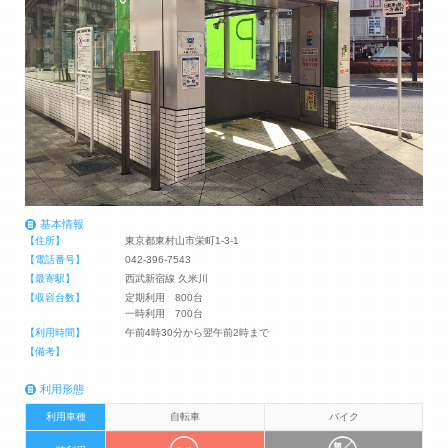
基本情報
【住所】
東京都東村山市栄町1-3-1
【電話番号】
042-396-7543
【最寄駅】
西武新宿線 久米川
【収容台数】
定期利用 800台
一時利用 700台
【利用時間】
午前4時30分から翌午前2時まで
【備考】
利用形態
利用車種
自転車
バイク