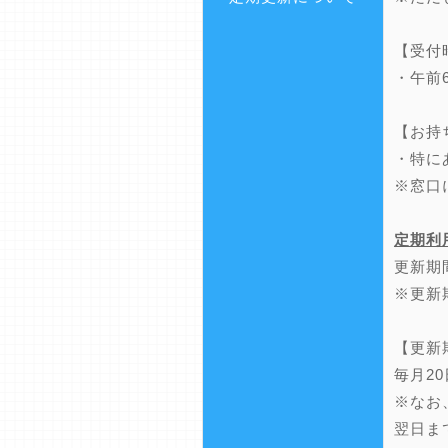
【受付
・午前
【お持
・特に
※窓口
定期利
更新期
※更新
【更新
毎月2
※なお
翌日ま