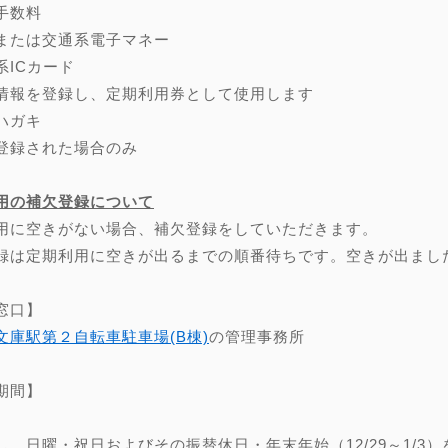
手数料
または交通系電子マネー
系ICカード
情報を登録し、定期利用券として使用します
ハガキ
登録された場合のみ
用の補欠登録について
用に空きがない場合、補欠登録をしていただきます。
録は定期利用に空きが出るまでの順番待ちです。空きが出まし
窓口】
文庫駅第２自転車駐車場(B棟)
の管理事務所
期間】
し、日曜・祝日およびその振替休日・年末年始（12/29～1/3）