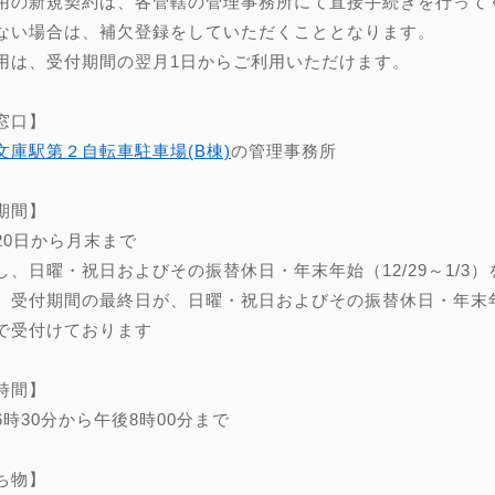
用の新規契約は、各管轄の管理事務所にて直接手続きを行って
ない場合は、補欠登録をしていただくこととなります。
用は、受付期間の翌月1日からご利用いただけます。
窓口】
文庫駅第２自転車駐車場(B棟)
の管理事務所
期間】
20日から月末まで
し、日曜・祝日およびその振替休日・年末年始（12/29～1/3）
、受付期間の最終日が、日曜・祝日およびその振替休日・年末年始（
で受付けております
時間】
6時30分から午後8時00分まで
ち物】