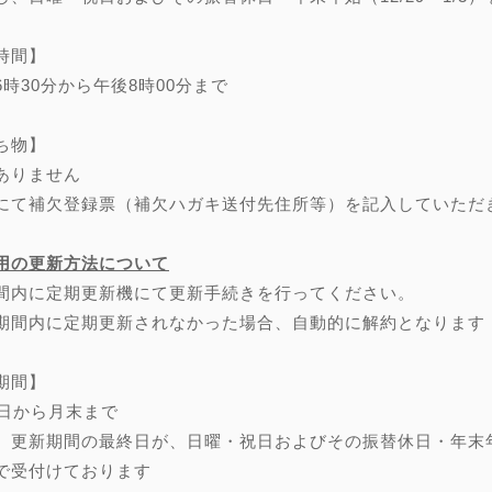
時間】
6時30分から午後8時00分まで
ち物】
ありません
にて補欠登録票（補欠ハガキ送付先住所等）を記入していただ
用の更新方法について
間内に定期更新機にて更新手続きを行ってください。
期間内に定期更新されなかった場合、自動的に解約となります
期間】
0日から月末まで
、更新期間の最終日が、日曜・祝日およびその振替休日・年末年始（
で受付けております