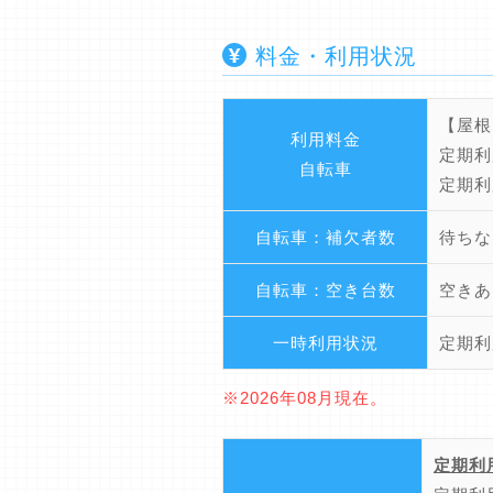
料金・利用状況
【屋根
利用料金
定期利
自転車
定期利
自転車：補欠者数
待ちな
自転車：空き台数
空きあ
一時利用状況
定期利
※2026年08月現在。
定期利