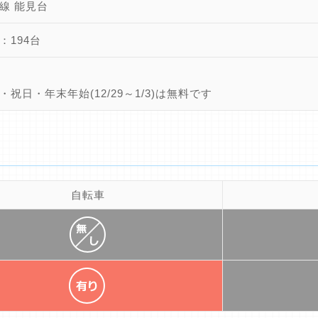
線 能見台
：194台
・祝日・年末年始(12/29～1/3)は無料です
自転車