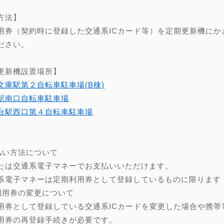
方法】
用券（契約時に登録した交通系ICカード等）を定期更新機にか
ださい。
更新機設置場所】
文庫駅第２自転車駐車場(B棟)
駅南口自転車駐車場
台駅西口第４自転車駐車場
】
払い方法について
たは交通系電子マネーでお支払いいただけます。
系電子マネーは定期利用券として登録しているものに限ります
利用券の変更について
用券として登録している交通系ICカードを変更した場合や携帯
用券の再登録手続きが必要です。