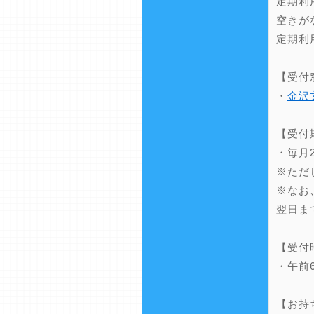
定期利
空きが
定期利
【受付
・
金沢
【受付
・毎月
※ただ
※なお
翌日ま
【受付
・午前
【お持