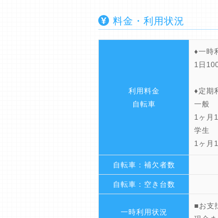
料金・利用状況
♦一
1日10
利用料金
♦定
自転車
一般
1ヶ月1
学生
1ヶ月1
自転車：補欠者数
自転車：空き台数
■お支
一時利用状況