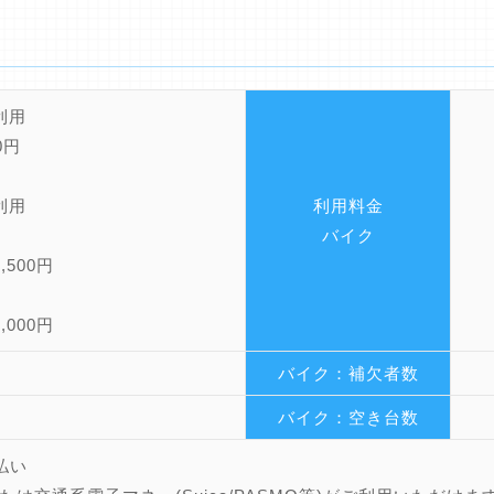
時利用
0円
期利用
利用料金
バイク
,500円
,000円
バイク：補欠者数
バイク：空き台数
払い