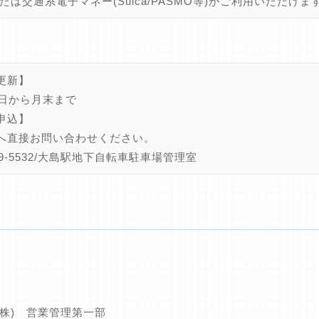
たは交通系電子マネー(Suica/PASMO等)がご利用いただけま
更新】
1日から月末まで
申込】
へ直接お問い合わせください。
609-5532/大島駅地下自転車駐車場管理室
(株) 営業管理第一部