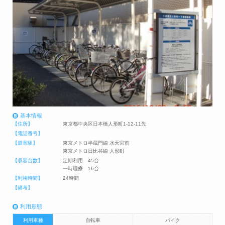
基本情報
【住所】
東京都中央区日本橋人形町1-12-11先
【電話番号】
【最寄駅】
東京メトロ半蔵門線 水天宮前
東京メトロ日比谷線 人形町
【収容台数】
定期利用 45台
一時理療 16台
【利用時間】
24時間
【備考】
利用形態
利用車種
自転車
バイク