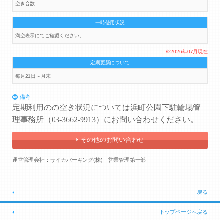
空き台数
一時使用状況
満空表示にてご確認ください。
※2026年07月現在
定期更新について
毎月21日～月末
備考
定期利用のの空き状況については
浜町公園下駐輪場管
理事務所（
03-3662-9913
）にお問い合わせください。
その他のお問い合わせ
運営管理会社：サイカパーキング(株) 営業管理第一部
戻る
トップページへ戻る