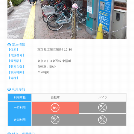
基本情報
【住所】
東京都江東区東陽4-12-30
【電話番号】
【最寄駅】
東京メトロ東西線 東陽町
【収容台数】
自転車：50台
【利用時間】
２４時間
【備考】
利用形態
利用車種
自転車
バイク
一時利用
定期利用
料金・利用状況