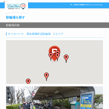
駐輪場を探す
駐輪場詳細
サイカパーク 西友東陽町店駐輪場 Cエリア