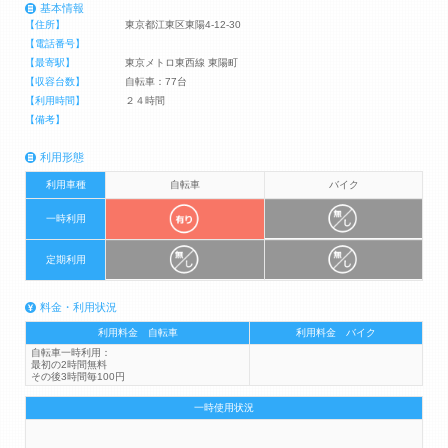
基本情報
【住所】
東京都江東区東陽4-12-30
【電話番号】
【最寄駅】
東京メトロ東西線 東陽町
【収容台数】
自転車：77台
【利用時間】
２４時間
【備考】
利用形態
利用車種
自転車
バイク
一時利用
定期利用
料金・利用状況
利用料金 自転車
利用料金 バイク
自転車一時利用：
最初の2時間無料
その後3時間毎100円
一時使用状況