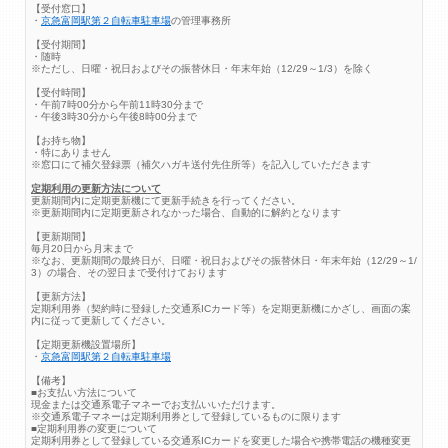
【受付窓口】
・
京急富岡駅第２自転車駐車場
の管理事務所
【受付期間】
・随時
※ただし、日曜・祝日およびその振替休日・年末年始（12/29～1/3）を除く
【受付時間】
・午前7時00分から午前11時30分まで
・午後3時30分から午後8時00分まで
【お持ち物】
・特にありません
※窓口にて補欠登録票（補欠ハガキ送付先住所等）を記入していただきます
定期利用の更新方法について
更新期間内に定期更新機にて更新手続きを行ってください。
※更新期間内に定期更新されなかった場合、自動的に解約となります
【更新期間】
毎月20日から月末まで
※なお、更新期間の最終日が、日曜・祝日およびその振替休日・年末年始（12/29～1/
3）の場合、その翌日まで受付けております
【更新方法】
定期利用券（契約時に登録した交通系ICカード等）を定期更新機にかざし、画面の案
内に従って更新してください。
【定期更新機設置場所】
・
京急富岡駅第２自転車駐車場
【備考】
■お支払い方法について
現金または交通系電子マネーでお支払いいただけます。
※交通系電子マネーは定期利用券として登録しているものに限ります
■定期利用券の変更について
定期利用券として登録している交通系ICカードを変更した場合や携帯電話の機種変更