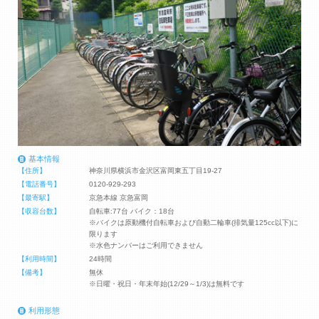
基本情報
【住所】
神奈川県横浜市金沢区富岡東五丁目19-27
【電話番号】
0120-929-293
【最寄駅】
京急本線 京急富岡
【収容台数】
自転車:77台 バイク：18台
※バイクは原動機付自転車および自動二輪車(排気量125cc以下)に
限ります
※水色ナンバーはご利用できません
【利用時間】
24時間
【備考】
無休
※日曜・祝日・年末年始(12/29～1/3)は無料です
利用形態