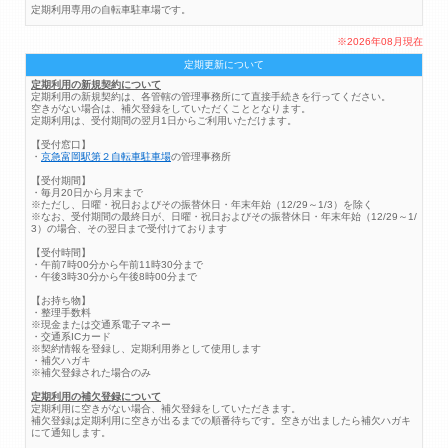
定期利用専用の自転車駐車場です。
※2026年08月現在
定期更新について
定期利用の新規契約について
定期利用の新規契約は、各管轄の管理事務所にて直接手続きを行ってください。
空きがない場合は、補欠登録をしていただくこととなります。
定期利用は、受付期間の翌月1日からご利用いただけます。
【受付窓口】
・
京急富岡駅第２自転車駐車場
の管理事務所
【受付期間】
・毎月20日から月末まで
※ただし、日曜・祝日およびその振替休日・年末年始（12/29～1/3）を除く
※なお、受付期間の最終日が、日曜・祝日およびその振替休日・年末年始（12/29～1/
3）の場合、その翌日まで受付けております
【受付時間】
・午前7時00分から午前11時30分まで
・午後3時30分から午後8時00分まで
【お持ち物】
・整理手数料
※現金または交通系電子マネー
・交通系ICカード
※契約情報を登録し、定期利用券として使用します
・補欠ハガキ
※補欠登録された場合のみ
定期利用の補欠登録について
定期利用に空きがない場合、補欠登録をしていただきます。
補欠登録は定期利用に空きが出るまでの順番待ちです。空きが出ましたら補欠ハガキ
にて通知します。