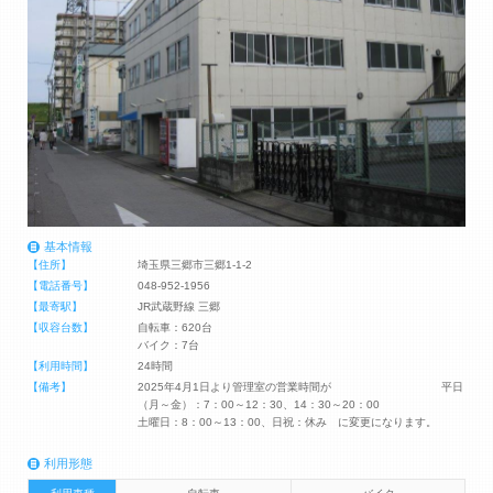
基本情報
【住所】
埼玉県三郷市三郷1-1-2
【電話番号】
048-952-1956
【最寄駅】
JR武蔵野線 三郷
【収容台数】
自転車：620台
バイク：7台
【利用時間】
24時間
【備考】
2025年4月1日より管理室の営業時間が 平日
（月～金）：7：00～12：30、14：30～20：00
土曜日：8：00～13：00、日祝：休み に変更になります。
利用形態