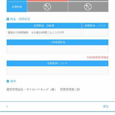
定期利用
料金・利用状況
利用料金 自転車
利用料金 バイク
最初の３時間無料 その後21時間ごとに１2０円
一時使用状況
※2026年05月現在
定期更新について
備考
運営管理会社：サイカパーキング（株） 営業管理第二部
戻る