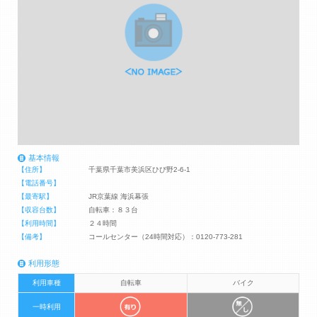
基本情報
【住所】
千葉県千葉市美浜区ひび野2-6-1
【電話番号】
【最寄駅】
JR京葉線 海浜幕張
【収容台数】
自転車：８３台
【利用時間】
２４時間
【備考】
コールセンター（24時間対応）：0120-773-281
利用形態
利用車種
自転車
バイク
一時利用