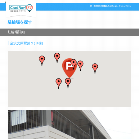
駐輪場を探す
駐輪場詳細
金沢文庫駅第２(Ｂ棟)