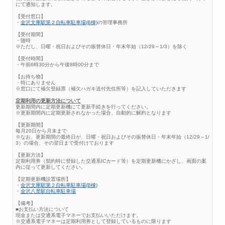
にて通知します。
【受付窓口】
・
金沢文庫駅第２自転車駐車場(B棟)
の管理事務所
【受付期間】
・随時
※ただし、日曜・祝日およびその振替休日・年末年始（12/29～1/3）を除く
【受付時間】
・午前6時30分から午後8時00分まで
【お持ち物】
・特にありません
※窓口にて補欠登録票（補欠ハガキ送付先住所等）を記入していただきます
定期利用の更新方法について
更新期間内に定期更新機にて更新手続きを行ってください。
※更新期間内に定期更新されなかった場合、自動的に解約となります
【更新期間】
毎月20日から月末まで
※なお、更新期間の最終日が、日曜・祝日およびその振替休日・年末年始（12/29～1/
3）の場合、その翌日まで受付けております
【更新方法】
定期利用券（契約時に登録した交通系ICカード等）を定期更新機にかざし、画面の案
内に従って更新してください。
【定期更新機設置場所】
・
金沢文庫駅第２自転車駐車場(B棟)
・
金沢八景駅自転車駐車場
【備考】
■お支払い方法について
現金または交通系電子マネーでお支払いいただけます。
※交通系電子マネーは定期利用券として登録しているものに限ります