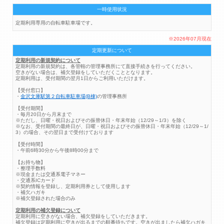
一時使用状況
定期利用専用の自転車駐車場です。
※2026年07月現在
定期更新について
定期利用の新規契約について
定期利用の新規契約は、各管轄の管理事務所にて直接手続きを行ってください。
空きがない場合は、補欠登録をしていただくこととなります。
定期利用は、受付期間の翌月1日からご利用いただけます。
【受付窓口】
・
金沢文庫駅第２自転車駐車場(B棟)
の管理事務所
【受付期間】
・毎月20日から月末まで
※ただし、日曜・祝日およびその振替休日・年末年始（12/29～1/3）を除く
※なお、受付期間の最終日が、日曜・祝日およびその振替休日・年末年始（12/29～1/
3）の場合、その翌日まで受付けております
【受付時間】
・午前6時30分から午後8時00分まで
【お持ち物】
・整理手数料
※現金または交通系電子マネー
・交通系ICカード
※契約情報を登録し、定期利用券として使用します
・補欠ハガキ
※補欠登録された場合のみ
定期利用の補欠登録について
定期利用に空きがない場合、補欠登録をしていただきます。
補欠登録は定期利用に空きが出るまでの順番待ちです。空きが出ましたら補欠ハガキ