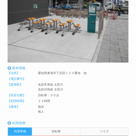
基本情報
【住所】
愛知県東海市下浜田１２０番地 他
【電話番号】
【最寄駅】
名鉄常滑線 太田川
名鉄河和線 太田川
【収容台数】
自転車：５６台
【利用時間】
２４時間
【備考】
無休
無人
利用形態
利用車種
自転車
バイク