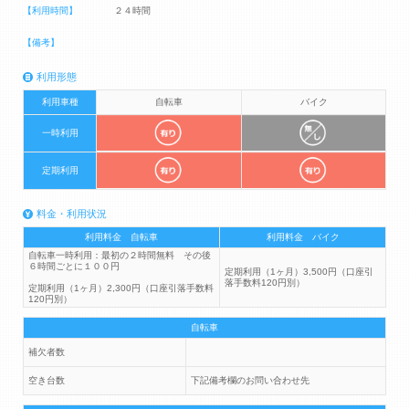
【利用時間】
２４時間
【備考】
利用形態
利用車種
自転車
バイク
一時利用
定期利用
料金・利用状況
利用料金 自転車
利用料金 バイク
自転車一時利用：最初の２時間無料 その後
６時間ごとに１００円
定期利用（1ヶ月）3,500円（口座引
落手数料120円別）
定期利用（1ヶ月）2,300円（口座引落手数料
120円別）
自転車
補欠者数
空き台数
下記備考欄のお問い合わせ先