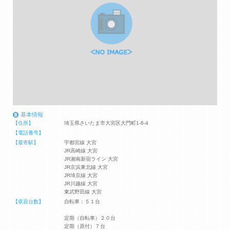
基本情報
【住所】
埼玉県さいたま市大宮区大門町1-6-4
【電話番号】
【最寄駅】
宇都宮線 大宮
JR高崎線 大宮
JR湘南新宿ライン 大宮
JR京浜東北線 大宮
JR埼京線 大宮
JR川越線 大宮
東武野田線 大宮
【収容台数】
自転車：５１台
定期（自転車）２０台
定期（原付）７台