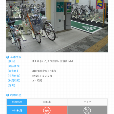
基本情報
【住所】
埼玉県さいたま市浦和区北浦和1-9-9
【電話番号】
【最寄駅】
JR京浜東北線 北浦和
【収容台数】
自転車：１３２台
【利用時間】
２４時間
【備考】
利用形態
利用車種
自転車
バイク
一時利用