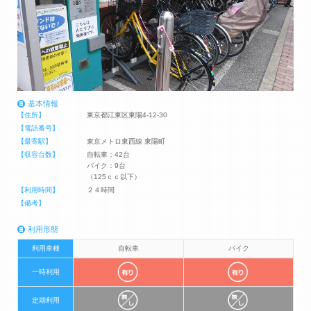
基本情報
【住所】
東京都江東区東陽4-12-30
【電話番号】
【最寄駅】
東京メトロ東西線 東陽町
【収容台数】
自転車：42台
バイク：9台
（125ｃｃ以下）
【利用時間】
２４時間
【備考】
利用形態
利用車種
自転車
バイク
一時利用
定期利用