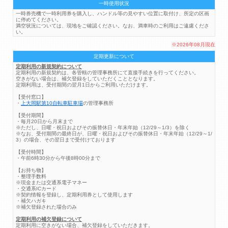
一時使用状況
一時券売機で一時利用券を購入し、ハンドル等の見やすい位置に取付け、所定の区画
に停めてください。
満空状況については、現地をご確認ください。なお、満車時のご利用はご遠慮くださ
い。
※2026年08月現在
定期更新について
定期利用の新規契約について
定期利用の新規契約は、各管轄の管理事務所にて直接手続きを行ってください。
空きがない場合は、補欠登録をしていただくこととなります。
定期利用は、受付期間の翌月1日からご利用いただけます。
【受付窓口】
・
上大岡駅第10自転車駐車場
の管理事務所
【受付期間】
・毎月20日から月末まで
※ただし、日曜・祝日およびその振替休日・年末年始（12/29～1/3）を除く
※なお、受付期間の最終日が、日曜・祝日およびその振替休日・年末年始（12/29～1/
3）の場合、その翌日まで受付けております
【受付時間】
・午前6時30分から午後8時00分まで
【お持ち物】
・整理手数料
※現金または交通系電子マネー
・交通系ICカード
※契約情報を登録し、定期利用券として使用します
・補欠ハガキ
※補欠登録された場合のみ
定期利用の補欠登録について
定期利用に空きがない場合、補欠登録をしていただきます。