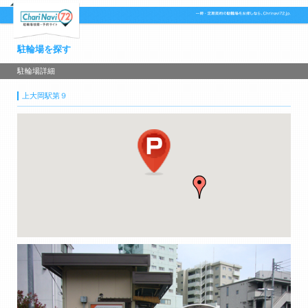
駐輪場を探す
駐輪場詳細
上大岡駅第９