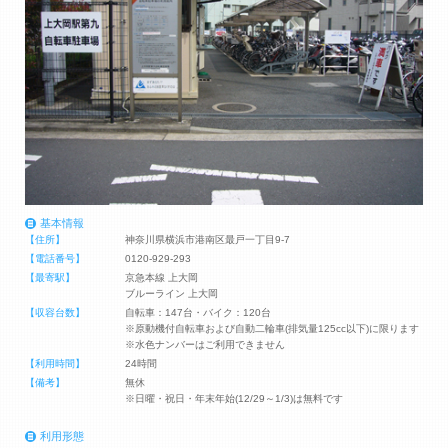
基本情報
【住所】
神奈川県横浜市港南区最戸一丁目9-7
【電話番号】
0120-929-293
【最寄駅】
京急本線 上大岡
ブルーライン 上大岡
【収容台数】
自転車：147台・バイク：120台
※原動機付自転車および自動二輪車(排気量125cc以下)に限ります
※水色ナンバーはご利用できません
【利用時間】
24時間
【備考】
無休
※日曜・祝日・年末年始(12/29～1/3)は無料です
利用形態