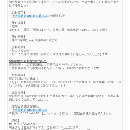
補欠登録は定期利用に空きが出るまでの順番待ちです。空きが出ましたら補欠ハガキ
にて通知します。
【受付窓口】
・
上大岡駅第10自転車駐車場
の管理事務所
【受付期間】
・随時
※ただし、日曜・祝日およびその振替休日・年末年始（12/29～1/3）を除く
【受付時間】
・午前6時30分から午後8時00分まで
【お持ち物】
・特にありません
※窓口にて補欠登録票（補欠ハガキ送付先住所等）を記入していただきます
定期利用の更新方法について
更新期間内に定期更新機にて更新手続きを行ってください。
※更新期間内に定期更新されなかった場合、自動的に解約となります
【更新期間】
毎月20日から月末まで
※なお、更新期間の最終日が、日曜・祝日およびその振替休日・年末年始（12/29～1/
3）の場合、その翌日まで受付けております
【更新方法】
定期利用券（契約時に登録した交通系ICカード等）を定期更新機にかざし、画面の案
内に従って更新してください。
【定期更新機設置場所】
・
上大岡駅第10自転車駐車場
※夜間（01:30～04:30）はシャッターが閉まり、定期更新機が使用できません
【備考】
■お支払い方法について
現金または交通系電子マネーでお支払いいただけます。