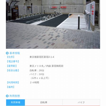
基本情報
【住所】
東京都新宿区新宿2-1-4
【電話番号】
【最寄駅】
東京メトロ丸ノ内線 新宿御苑前
【収容台数】
自転車：26台
バイク：10台
（125ｃｃ以上可）
【利用時間】
２４時間
【備考】
利用形態
利用車種
自転車
バイク