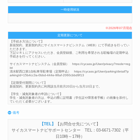
一時使用状況
※2026年07月現在
定期更新について
【手続き方法について】
新規契約、更新契約共にサイカスマートナビシステム（WEB）にて手続きを行ってい
ただきます。
下記ＵＲＬにアクセスいただき、会員登録後、ご利用を希望される駐輪場の定期申込
手続きを行ってください。
サイカスマートナビシステム（会員登録） https://cycass.jp/User/privacy?mode=reg
ist
清水駅西口第1自転車等駐車場（定期申込） https://cycass.jp/User/parking/detail?p
arkingId=15b4cc3a-0bbd-444e-98af-2060cbbd9f13
【定期受付期間について】
新規契約、更新契約共に利用該当月前月20日から当月10日まで。
【学生・減免対象者の申請について】
学生・減免対象者の方は、申込の際に証明書（学生証や障害者手帳）の画像を添付し
ていただく必要がございます。
備考
【お問合せ先について】
サイカスマートナビサポートセンター TEL：03-6671-7302（平
日10時～17時）