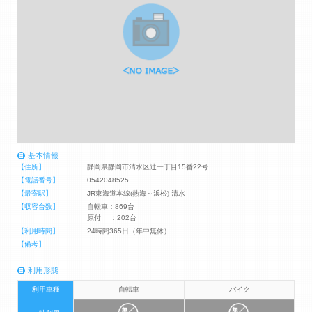
基本情報
【住所】
静岡県静岡市清水区辻一丁目15番22号
【電話番号】
0542048525
【最寄駅】
JR東海道本線(熱海～浜松) 清水
【収容台数】
自転車：869台
原付 ：202台
【利用時間】
24時間365日（年中無休）
【備考】
利用形態
利用車種
自転車
バイク