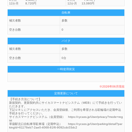
12か月 8,720円
12か月 13,080円
自転車
補欠者数
多数
空き台数
0
バイク
補欠者数
多数
空き台数
0台
一時使用状況
※2026年06月現在
定期更新について
【手続き方法について】
新規契約、更新契約共にサイカスマートナビシステム（WEB）にて手続きを行ってい
ただきます。
下記ＵＲＬにアクセスいただき、会員登録後、ご利用を希望される駐輪場の定期申込
手続きを行ってください。
サイカスマートナビシステム（会員登録） https://cycass.jp/User/privacy?mode=reg
ist
草薙駅北口自転車等駐車場（定期申込） https://cycass.jp/User/parking/detail?par
kingId=61176eb7-2ae0-4068-81f6-9092cdc03dc2