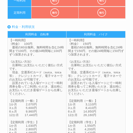
一時利用
定期利用
料金・利用状況
利用料金 自転車
利用料金 バイク
【一時利用】
【一時利用】
《料金》 100円
《料金》 150円
最初の60分無料。無料時間を含む24時
最初の60分無料。無料時間を含む24時
間まで100円、その後24時間毎に100円
間まで150円、その後24時間毎に150円ず
ずつ加算されます。
つ加算されます。
《お支払い方法》
《お支払い方法》
出庫時にお支払いいただく後払い方式
出庫時にお支払いいただく後払い方式
です。
です。
現金、交通系ICカード（suica、toica
現金、交通系ICカード（suica、toica
等）、クレジットカード、電子マネーで
等）、クレジットカード、電子マネーで
のお支払いが可能です。
のお支払いが可能です。
設置されている入場ゲートにて一時利
設置されている入場ゲートにて一時利
用券を取ってご利用いただき、退出時に
用券を取ってご利用いただき、退出時に
お支払いいただき退場ゲートから出庫し
お支払いいただき退場ゲートから出庫し
てください。
てください。
【定期利用（一般）】
【定期利用（一般）】
1か月 2,070円
1か月 3,110円
3ヵ月 5,600円
3ヵ月 8,410円
6ヵ月 9,960円
6ヵ月 14,950円
12か月 17,440円
12か月 26,160円
【定期利用（学生）】
【定期利用（学生）】
1か月 1,030円
1か月 1,550円
3ヵ月 2,800円
3ヵ月 4,200円
6ヵ月 4,980円
6ヵ月 7,470円