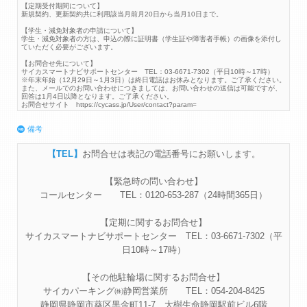
【定期受付期間について】
新規契約、更新契約共に利用該当月前月20日から当月10日まで。
【学生・減免対象者の申請について】
学生・減免対象者の方は、申込の際に証明書（学生証や障害者手帳）の画像を添付し
ていただく必要がございます。
【お問合せ先について】
サイカスマートナビサポートセンター TEL：03-6671-7302（平日10時～17時）
※年末年始（12月29日～1月3日）は終日電話はお休みとなります。ご了承ください。
また、メールでのお問い合わせにつきましては、お問い合わせの送信は可能ですが、
回答は1月4日以降となります。ご了承ください。
お問合せサイト https://cycass.jp/User/contact?param=
備考
お問合せは表記の電話番号にお願いします。
【緊急時の問い合わせ】
コールセンター TEL：0120-653-287（24時間365日）
【定期に関するお問合せ】
サイカスマートナビサポートセンター TEL：03-6671-7302（平
日10時～17時）
【その他駐輪場に関するお問合せ】
サイカパーキング㈱静岡営業所 TEL：054-204-8425
静岡県静岡市葵区黒金町11-7 大樹生命静岡駅前ビル6階