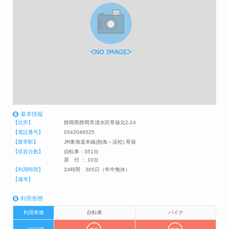
基本情報
【住所】
静岡県静岡市清水区草薙北2-24
【電話番号】
0542048525
【最寄駅】
JR東海道本線(熱海～浜松) 草薙
【収容台数】
自転車：351台
原 付 ： 10台
【利用時間】
24時間 365日（年中無休）
【備考】
利用形態
利用車種
自転車
バイク