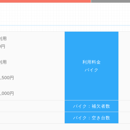
時利用
0円
期利用
利用料金
バイク
,500円
,000円
バイク：補欠者数
バイク：空き台数