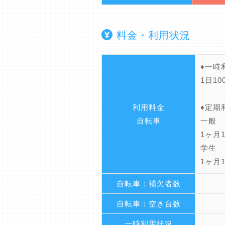
料金・利用状況
♦一
1日10
利用料金
♦定
自転車
一般
1ヶ月1
学生
1ヶ月1
自転車：補欠者数
自転車：空き台数
一時利用状況