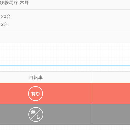
鉄鞍馬線 木野
 20台
 2台
自転車