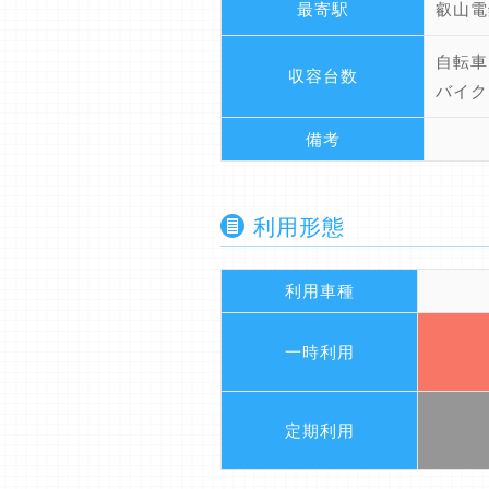
最寄駅
叡山電
自転車
収容台数
バイク
備考
利用形態
利用車種
一時利用
定期利用