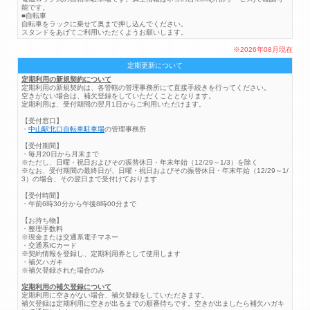
能です。
■自転車
自転車をラックに乗せて奥まで押し込んでください。
スタンドをあげてご利用いただくようお願いします。
※2026年08月現在
定期更新について
定期利用の新規契約について
定期利用の新規契約は、各管轄の管理事務所にて直接手続きを行ってください。
空きがない場合は、補欠登録をしていただくこととなります。
定期利用は、受付期間の翌月1日からご利用いただけます。
【受付窓口】
・
中山駅北口自転車駐車場
の管理事務所
【受付期間】
・毎月20日から月末まで
※ただし、日曜・祝日およびその振替休日・年末年始（12/29～1/3）を除く
※なお、受付期間の最終日が、日曜・祝日およびその振替休日・年末年始（12/29～1/
3）の場合、その翌日まで受付けております
【受付時間】
・午前6時30分から午後8時00分まで
【お持ち物】
・整理手数料
※現金または交通系電子マネー
・交通系ICカード
※契約情報を登録し、定期利用券として使用します
・補欠ハガキ
※補欠登録された場合のみ
定期利用の補欠登録について
定期利用に空きがない場合、補欠登録をしていただきます。
補欠登録は定期利用に空きが出るまでの順番待ちです。空きが出ましたら補欠ハガキ