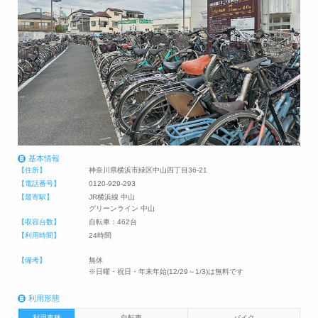
基本情報
【住所】
神奈川県横浜市緑区中山四丁目36-21
【電話番号】
0120-929-293
【最寄駅】
JR横浜線 中山
グリーンライン 中山
【収容台数】
自転車：462台
【利用時間】
24時間
【備考】
無休
※日曜・祝日・年末年始(12/29～1/3)は無料です
利用形態
利用車種
自転車
バイク