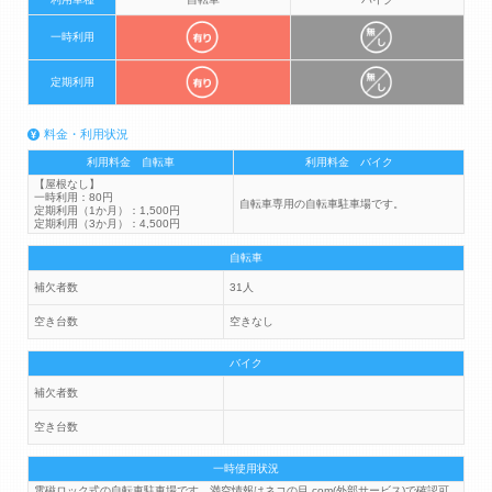
一時利用
定期利用
料金・利用状況
利用料金 自転車
利用料金 バイク
【屋根なし】
一時利用：80円
自転車専用の自転車駐車場です。
定期利用（1か月）：1,500円
定期利用（3か月）：4,500円
自転車
補欠者数
31人
空き台数
空きなし
バイク
補欠者数
空き台数
一時使用状況
電磁ロック式の自転車駐車場です。満空情報はネコの目.com(外部サービス)で確認可