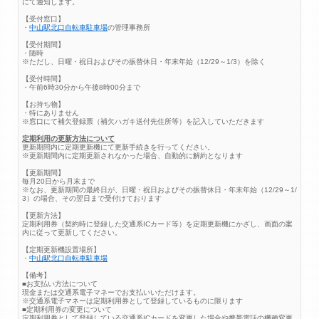
にて通知します。
【受付窓口】
・
中山駅北口自転車駐車場
の管理事務所
【受付期間】
・随時
※ただし、日曜・祝日およびその振替休日・年末年始（12/29～1/3）を除く
【受付時間】
・午前6時30分から午後8時00分まで
【お持ち物】
・特にありません
※窓口にて補欠登録票（補欠ハガキ送付先住所等）を記入していただきます
定期利用の更新方法について
更新期間内に定期更新機にて更新手続きを行ってください。
※更新期間内に定期更新されなかった場合、自動的に解約となります
【更新期間】
毎月20日から月末まで
※なお、更新期間の最終日が、日曜・祝日およびその振替休日・年末年始（12/29～1/
3）の場合、その翌日まで受付けております
【更新方法】
定期利用券（契約時に登録した交通系ICカード等）を定期更新機にかざし、画面の案
内に従って更新してください。
【定期更新機設置場所】
・
中山駅北口自転車駐車場
【備考】
■お支払い方法について
現金または交通系電子マネーでお支払いいただけます。
※交通系電子マネーは定期利用券として登録しているものに限ります
■定期利用券の変更について
定期利用券として登録している交通系ICカードを変更した場合や携帯電話の機種変更